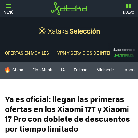
MENÚ
NUEVO
Suscríbete a
OFERTAS EN MÓVILES
VPN Y SERVICIOS DE INTERNET
OFER
HOY SE HABLA DE
China
Elon Musk
IA
Eclipse
Miniserie
Japón
Ya es oficial: llegan las primeras
ofertas en los Xiaomi 17T y Xiaomi
17 Pro con doblete de descuentos
por tiempo limitado