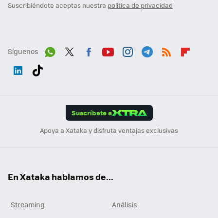
Suscribiéndote aceptas nuestra
política de privacidad
Síguenos
Wh
Twit
Fac
You
Inst
Tele
RSS
Flip
ats
ter
ebo
tub
agr
gra
boa
Link
Tikt
App
ok
e
am
m
rd
edI
ok
Suscríbete a
n
Apoya a Xataka y disfruta ventajas exclusivas
En Xataka hablamos de...
Streaming
Análisis