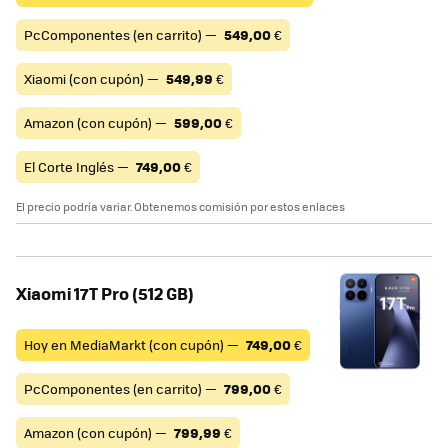
PcComponentes (en carrito) —
549,00
€
Xiaomi (con cupón) —
549,99
€
Amazon (con cupón) —
599,00
€
El Corte Inglés —
749,00
€
El precio podría variar. Obtenemos comisión por estos enlaces
Xiaomi 17T Pro (512 GB)
Hoy en MediaMarkt (con cupón) —
749,00
€
PcComponentes (en carrito) —
799,00
€
Amazon (con cupón) —
799,99
€