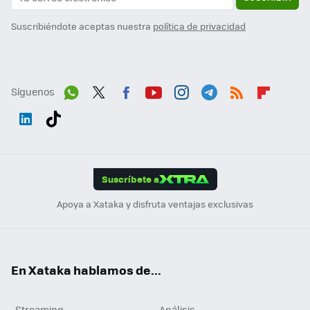
Suscribiéndote aceptas nuestra
política de privacidad
Síguenos
Wh
Twit
Fac
You
Inst
Tele
RSS
Flip
ats
ter
ebo
tub
agr
gra
boa
Link
Tikt
App
ok
e
am
m
rd
edI
ok
Suscríbete a
n
Apoya a Xataka y disfruta ventajas exclusivas
En Xataka hablamos de...
Streaming
Análisis