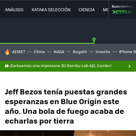
Suscríbete a
ANÁLISIS
XATAKA SELECCIÓN
CIENCIA
MOVILIDAD
HOY SE HABLA DE
AEMET
China
NASA
Bugatti
Invento
iPhone 1
🖨️ ¡Sorteamos una impresora 3D Bambu Lab A2L Combo!
Jeff Bezos tenía puestas grandes
esperanzas en Blue Origin este
año. Una bola de fuego acaba de
echarlas por tierra