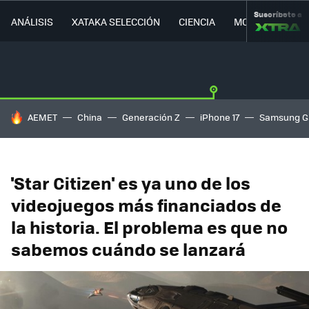
Suscríbete a
ANÁLISIS
XATAKA SELECCIÓN
CIENCIA
MOVILIDAD
HOY SE HABLA DE
AEMET
China
Generación Z
iPhone 17
Samsung G
'Star Citizen' es ya uno de los
videojuegos más financiados de
la historia. El problema es que no
sabemos cuándo se lanzará