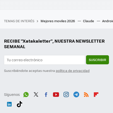
TEMAS DE INTERÉS
Mejores moviles 2026
Claude
Androi
RECIBE "Xatakaletter", NUESTRA NEWSLETTER
SEMANAL
SUSCRIBIR
Suscribiéndote aceptas nuestra
política de privacidad
Síguenos
Wh
Twit
Fac
You
Inst
Tele
RSS
Flip
ats
ter
ebo
tub
agr
gra
boa
Link
Tikt