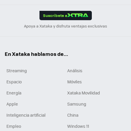
App
ok
e
am
m
rd
edI
ok
Suscríbete a
n
Apoya a Xataka y disfruta ventajas exclusivas
En Xataka hablamos de...
Streaming
Análisis
Espacio
Móviles
Energía
Xataka Movilidad
Apple
Samsung
Inteligencia artificial
China
Empleo
Windows 11