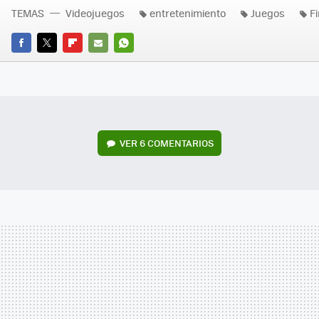
TEMAS
Videojuegos
entretenimiento
Juegos
F
FACEBOOK
TWITTER
FLIPBOARD
E-
WHATSAPP
MAIL
VER
6 COMENTARIOS