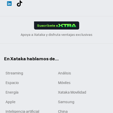
Wh
Twit
Fac
You
Inst
Tele
RSS
Flip
ats
ter
ebo
tub
agr
gra
boa
Link
Tikt
App
ok
e
am
m
rd
edI
ok
Suscríbete a
n
Apoya a Xataka y disfruta ventajas exclusivas
En Xataka hablamos de...
Streaming
Análisis
Espacio
Móviles
Energía
Xataka Movilidad
Apple
Samsung
Inteligencia artificial
China