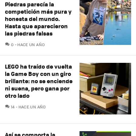
Piedras parecía la
competición más pura y
honesta del mundo.
Hasta que aparecieron
las piedras falsas
COMENTARIOS
0
HACE UN AÑO
LEGO ha traído de vuelta
la Game Boy con un giro
brillante: no se enciende
ni suena, pero gana por
otro lado
COMENTARIOS
14
HACE UN AÑO
Así se comporta la