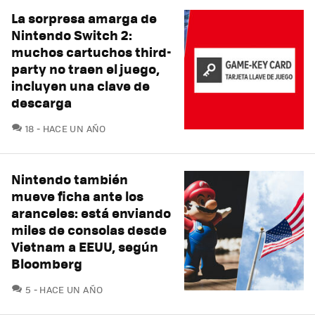
La sorpresa amarga de
Nintendo Switch 2:
muchos cartuchos third-
party no traen el juego,
incluyen una clave de
descarga
COMENTARIOS
18
HACE UN AÑO
Nintendo también
mueve ficha ante los
aranceles: está enviando
miles de consolas desde
Vietnam a EEUU, según
Bloomberg
COMENTARIOS
5
HACE UN AÑO