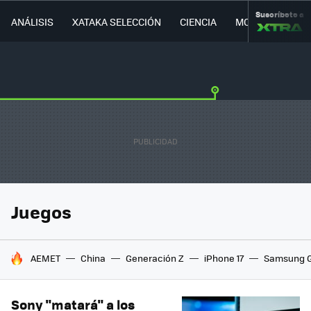
Suscríbete a
ANÁLISIS
XATAKA SELECCIÓN
CIENCIA
MOVILIDAD
Juegos
HOY SE HABLA DE
AEMET
China
Generación Z
iPhone 17
Samsung G
Sony "matará" a los