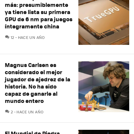
más: presumiblemente
ya tiene lista su primera
GPU de 6 nm para juegos
íntegramente china
COMENTARIOS
12
HACE UN AÑO
Magnus Carlsen es
considerado el mejor
jugador de ajedrez de la
historia. No ha sido
capaz de ganarle al
mundo entero
COMENTARIOS
2
HACE UN AÑO
El Mundial de Piedra,