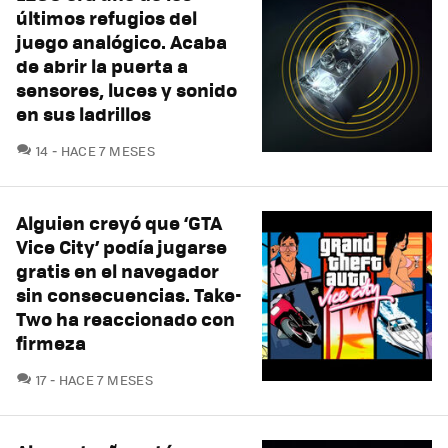
últimos refugios del
juego analógico. Acaba
de abrir la puerta a
sensores, luces y sonido
en sus ladrillos
COMENTARIOS
14
HACE 7 MESES
Alguien creyó que ‘GTA
Vice City’ podía jugarse
gratis en el navegador
sin consecuencias. Take-
Two ha reaccionado con
firmeza
COMENTARIOS
17
HACE 7 MESES