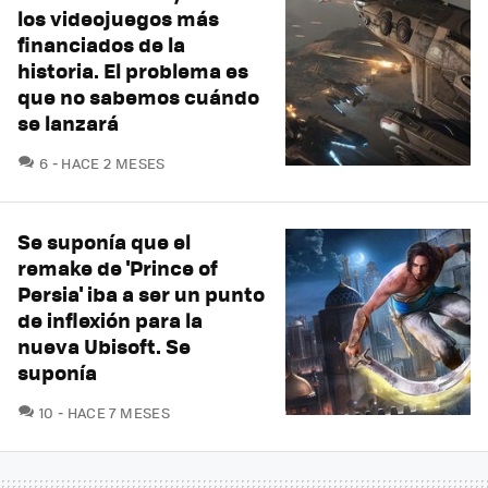
los videojuegos más
financiados de la
historia. El problema es
que no sabemos cuándo
se lanzará
COMENTARIOS
6
HACE 2 MESES
Se suponía que el
remake de 'Prince of
Persia' iba a ser un punto
de inflexión para la
nueva Ubisoft. Se
suponía
COMENTARIOS
10
HACE 7 MESES