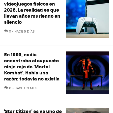
videojuegos físicos en
2028. La realidad es que
llevan años muriendo en
silencio
COMENTARIOS
11
HACE 5 DÍAS
En 1993, nadie
encontraba al supuesto
ninja rojo de ‘Mortal
Kombat’. Había una
razón: todavía no existía
COMENTARIOS
0
HACE UN MES
'Star Citizen' es ya uno de