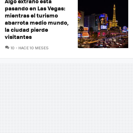
Algo extraño está
pasando en Las Vegas:
mientras el turismo
abarrota medio mundo,
la ciudad pierde
visitantes
COMENTARIOS
10
HACE 10 MESES