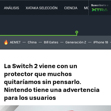
Suscríbete a
ANÁLISIS
XATAKA SELECCIÓN
CIENCIA
MOVILIDAD
HOY SE HABLA DE
AEMET
China
Bill Gates
Generación Z
iPhone 18
La Switch 2 viene con un
protector que muchos
quitaríamos sin pensarlo.
Nintendo tiene una advertencia
para los usuarios