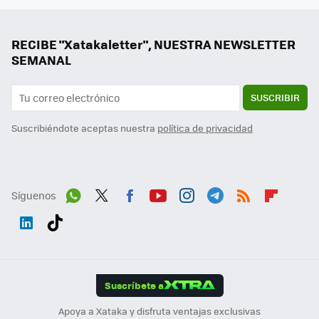
RECIBE "Xatakaletter", NUESTRA NEWSLETTER
SEMANAL
SUSCRIBIR
Suscribiéndote aceptas nuestra
política de privacidad
Síguenos
Wh
Twit
Fac
You
Inst
Tele
RSS
Flip
ats
ter
ebo
tub
agr
gra
boa
Link
Tikt
App
ok
e
am
m
rd
edI
ok
Suscríbete a
n
Apoya a Xataka y disfruta ventajas exclusivas