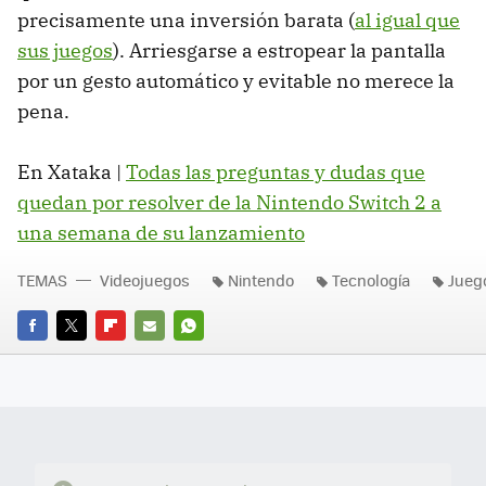
precisamente una inversión barata (
al igual que
sus juegos
). Arriesgarse a estropear la pantalla
por un gesto automático y evitable no merece la
pena.
En Xataka |
Todas las preguntas y dudas que
quedan por resolver de la Nintendo Switch 2 a
una semana de su lanzamiento
TEMAS
Videojuegos
Nintendo
Tecnología
Jueg
FACEBOOK
TWITTER
FLIPBOARD
E-
WHATSAPP
MAIL