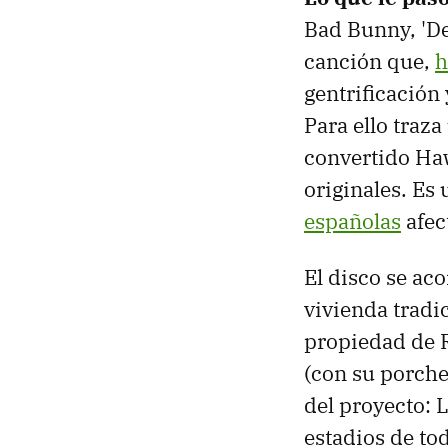
Bad Bunny, 'De
canción que,
h
gentrificación 
Para ello traza
convertido Haw
originales. Es
españolas
afec
El disco se a
vivienda tradi
propiedad de 
(con su porche 
del proyecto: 
estadios de to