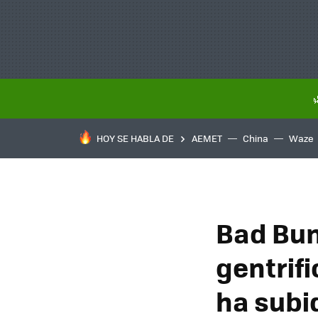
HOY SE HABLA DE
AEMET
China
Waze
Bad Bun
gentrifi
ha subi