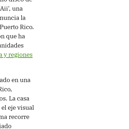
ii', una
nuncia la
 Puerto Rico.
ión que ha
munidades
a y regiones
ado en una
Rico,
s. La casa
el eje visual
sma recorre
iado