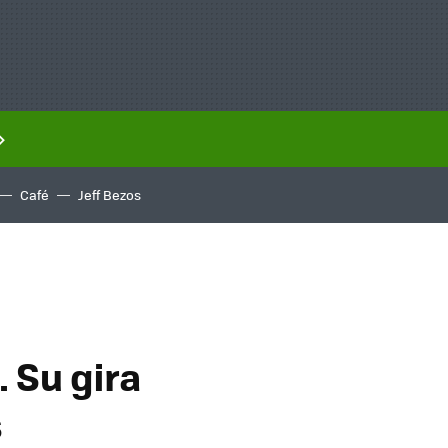
Café
Jeff Bezos
. Su gira
s