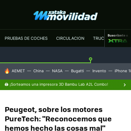
Suscríbete a
PRUEBAS DE COCHES
CIRCULACION
TRUCOS MOTOR
HOY SE HABLA DE
AEMET
China
NASA
Bugatti
Invento
iPhone 1
🖨️ ¡Sorteamos una impresora 3D Bambu Lab A2L Combo!
Peugeot, sobre los motores
PureTech: "Reconocemos que
hemos hecho las cosas mal"