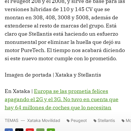
el Peugeot 208 y el 2008, y sirve de base para las
versiones híbridas de 110 y 145 CV que se
montan en 308, 408, 3008 y 5008, además de
extenderse al resto de marcas del grupo. Está
claro que Stellantis está haciendo un esfuerzo
monumental por eliminar la huella que dejó su
motor PureTech. El tiempo nos acabará diciendo
si este nuevo motor cumple con lo prometido.
Imagen de portada | Xataka y Stellantis
En Xataka |
Europa se las prometía felices
apagando el 2G y el 3G. No tuvo en cuenta que
hay 64 millones de coches que lo necesitan
TEMAS
Xataka Movilidad
Peugeot
Stellantis
Mo