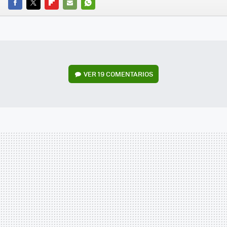
FACEBOOK
TWITTER
FLIPBOARD
E-
WHATSAPP
MAIL
VER
19 COMENTARIOS