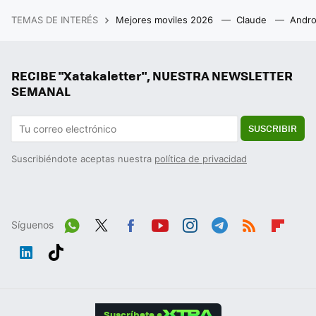
TEMAS DE INTERÉS
Mejores moviles 2026
Claude
Andro
RECIBE "Xatakaletter", NUESTRA NEWSLETTER
SEMANAL
SUSCRIBIR
Suscribiéndote aceptas nuestra
política de privacidad
Síguenos
Wh
Twit
Fac
You
Inst
Tele
RSS
Flip
ats
ter
ebo
tub
agr
gra
boa
Link
Tikt
App
ok
e
am
m
rd
edIn
ok
Suscríbete a