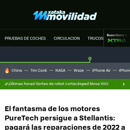
Suscríbete a
PRUEBAS DE COCHES
CIRCULACION
TRUCOS MOTOR
HOY SE HABLA DE
China
Tim Cook
NASA
Waze
iPhone Air
iPhone
🌿¡Últimas horas! Sorteo de robot cortacésped Mova ViAX
El fantasma de los motores
PureTech persigue a Stellantis:
pagará las reparaciones de 2022 a