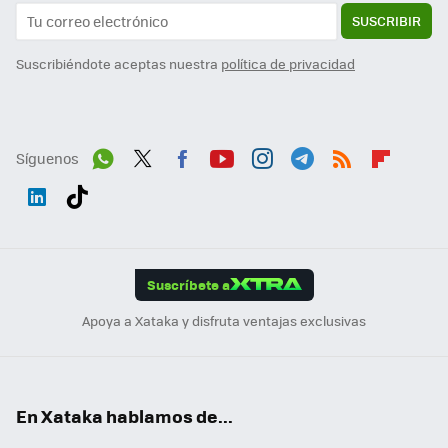
SUSCRIBIR
Suscribiéndote aceptas nuestra
política de privacidad
Síguenos
Wh
Twit
Fac
You
Inst
Tele
RSS
Flip
ats
ter
ebo
tub
agr
gra
boa
Link
Tikt
App
ok
e
am
m
rd
edI
ok
Suscríbete a
n
Apoya a Xataka y disfruta ventajas exclusivas
En Xataka hablamos de...