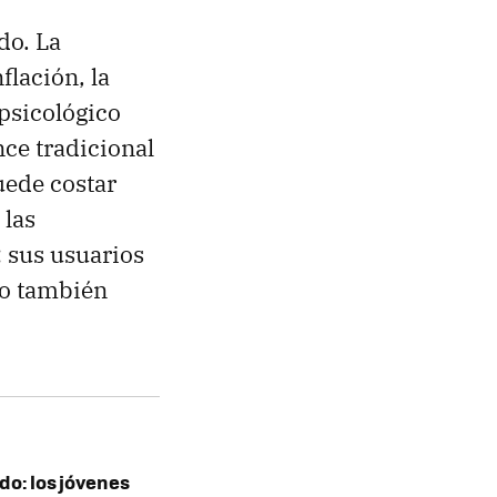
do. La
flación, la
 psicológico
nce tradicional
uede costar
 las
: sus usuarios
no también
o: los jóvenes