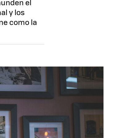
 hunden el
al y los
one como la