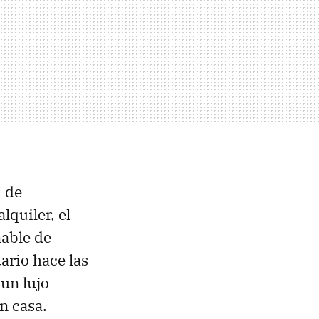
l de
lquiler, el
nable de
uario hace las
un lujo
n casa.