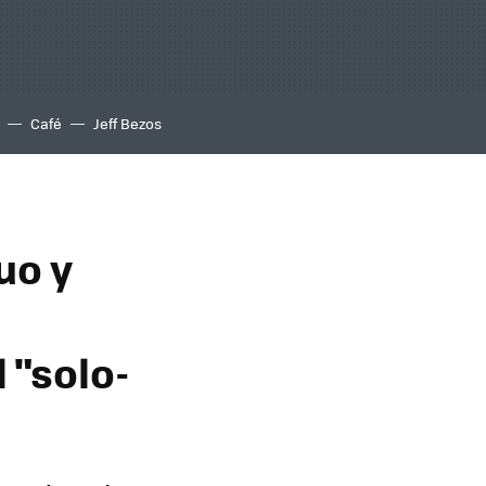
Café
Jeff Bezos
uo y
 "solo-