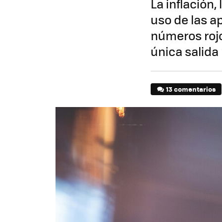
La inflación, 
uso de las a
números rojo
única salida
13 comentarios