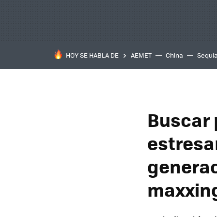
HOY SE HABLA DE
AEMET
China
Sequí
Buscar 
estresan
generac
maxxin