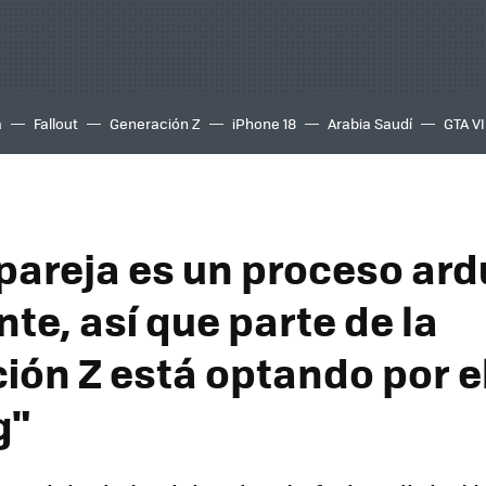
a
Fallout
Generación Z
iPhone 18
Arabia Saudí
GTA VI
pareja es un proceso ard
te, así que parte de la
ión Z está optando por el
g"