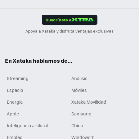
Link
Tikt
App
ok
e
am
m
rd
edI
ok
Suscríbete a
n
Apoya a Xataka y disfruta ventajas exclusivas
En Xataka hablamos de...
Streaming
Análisis
Espacio
Móviles
Energía
Xataka Movilidad
Apple
Samsung
Inteligencia artificial
China
Empleo
Windows 11