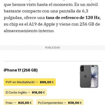
que hemos visto hasta el momento. Es un móvil
bastante compacto con una pantalla de 6,3
pulgadas, ofrece una
tasa de refresco de 120 Hz
,
su chip es el A19 de Apple y viene con 256 GB de
almacenamiento interno.
iPhone 17 (256 GB)
PVP en MediaMarkt —
899,00
€
El Corte Inglés —
919,00
€
Fnac —
925,00
€
PcComponentes —
939,00
€