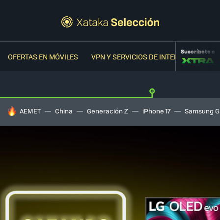
Suscríbete a
OFERTAS EN MÓVILES
VPN Y SERVICIOS DE INTERNET
OFER
HOY SE HABLA DE
AEMET
China
Generación Z
iPhone 17
Samsung G