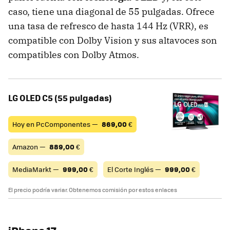
caso, tiene una diagonal de 55 pulgadas. Ofrece
una tasa de refresco de hasta 144 Hz (VRR), es
compatible con Dolby Vision y sus altavoces son
compatibles con Dolby Atmos.
LG OLED C5 (55 pulgadas)
Hoy en PcComponentes —
869,00
€
Amazon —
889,00
€
MediaMarkt —
999,00
€
El Corte Inglés —
999,00
€
El precio podría variar. Obtenemos comisión por estos enlaces