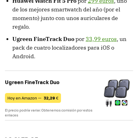
Huawei Watch Fit 5 Pro
por
299 euros
, uno
de los mejores smartwatch del año (por el
momento) junto con unos auriculares de
regalo.
Ugreen FineTrack Duo
por
33,99 euros
, un
pack de cuatro localizadores para iOS o
Android.
Ugreen FineTrack Duo
Hoy en Amazon —
32,29
€
El precio podría variar. Obtenemos comisión por estos
enlaces