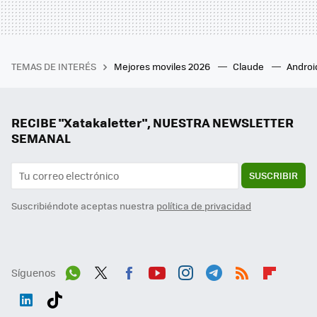
TEMAS DE INTERÉS
Mejores moviles 2026
Claude
Androi
RECIBE "Xatakaletter", NUESTRA NEWSLETTER
SEMANAL
SUSCRIBIR
Suscribiéndote aceptas nuestra
política de privacidad
Síguenos
Wh
Twit
Fac
You
Inst
Tele
RSS
Flip
ats
ter
ebo
tub
agr
gra
boa