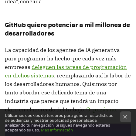
idea", concluía.
GitHub quiere potenciar a mil millones de
desarrolladores
La capacidad de los agentes de IA generativa
para programar ha hecho que cada vez más
empresas
deleguen las tareas de programación
en dichos sistemas
, reemplazando así la labor de
los desarrolladores humanos. Quisimos por
tanto abordar ese delicado tema de una
industria que parece que tendrá un impacto
claro en el mercado del trabajo.
O quizás no
.
Utilizamos cookies de terceros para generar estadísticas
de audiencia y mostrar publicidad personalizada
analizando tu navegación. Si sigues navegando estarás
aceptando su uso.
Más información