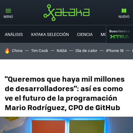
MENÚ
NUEVO
Suscríbete a
ANÁLISIS
XATAKA SELECCIÓN
CIENCIA
MOVILIDAD
HOY SE HABLA DE
China
Tim Cook
NASA
Ola de calor
iPhone 18
"Queremos que haya mil millones
de desarrolladores": así es como
ve el futuro de la programación
Mario Rodríguez, CPO de GitHub