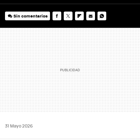
Sin comentarios
FACEBOOK
TWITTER
FLIPBOARD
E-
WHATSAPP
MAIL
31 Mayo 2026