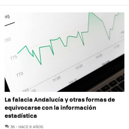
La falacia Andalucía y otras formas de
equivocarse con la información
estadística
COMENTARIOS
36
HACE 6 AÑOS