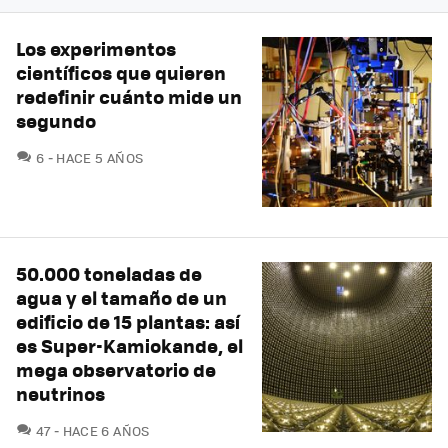
Los experimentos
científicos que quieren
redefinir cuánto mide un
segundo
COMENTARIOS
6
HACE 5 AÑOS
50.000 toneladas de
agua y el tamaño de un
edificio de 15 plantas: así
es Super-Kamiokande, el
mega observatorio de
neutrinos
COMENTARIOS
47
HACE 6 AÑOS