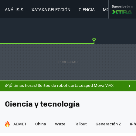
Suscríbete a
ANÁLISIS
XATAKA SELECCIÓN
CIENCIA
MOVILIDAD
🌿¡Últimas horas! Sorteo de robot cortacésped Mova ViAX
Ciencia y tecnología
HOY SE HABLA DE
AEMET
China
Waze
Fallout
Generación Z
iPh