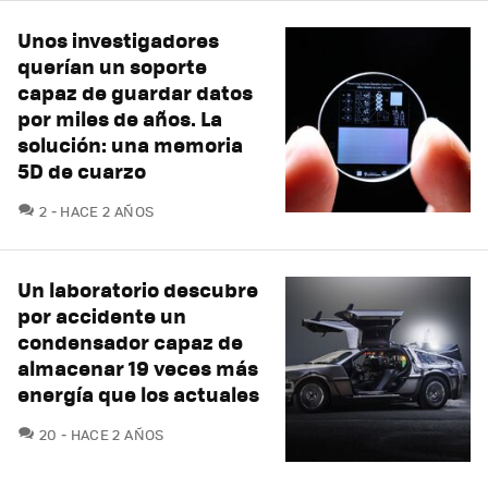
Unos investigadores
querían un soporte
capaz de guardar datos
por miles de años. La
solución: una memoria
5D de cuarzo
COMENTARIOS
2
HACE 2 AÑOS
Un laboratorio descubre
por accidente un
condensador capaz de
almacenar 19 veces más
energía que los actuales
COMENTARIOS
20
HACE 2 AÑOS