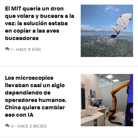
El MIT quería un dron
que volara y buceara a la
vez: la solución estaba
en copiar a las aves
buceadoras
COMENTARIOS
1
HACE 11 DÍAS
Los microscopios
llevaban casi un siglo
dependiendo de
operadores humanos.
China quiere cambiar
eso con IA
COMENTARIOS
0
HACE 2 MESES