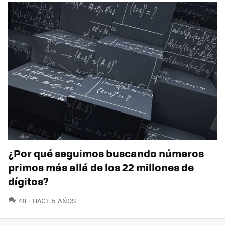
¿Por qué seguimos buscando números
primos más allá de los 22 millones de
dígitos?
COMENTARIOS
48
HACE 5 AÑOS