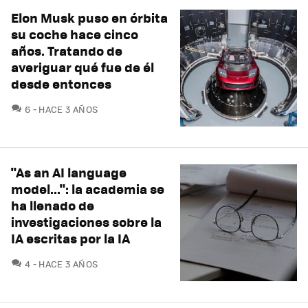
Elon Musk puso en órbita
su coche hace cinco
años. Tratando de
averiguar qué fue de él
desde entonces
COMENTARIOS
6
HACE 3 AÑOS
"As an AI language
model...": la academia se
ha llenado de
investigaciones sobre la
IA escritas por la IA
COMENTARIOS
4
HACE 3 AÑOS