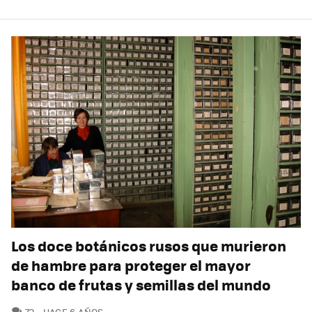
Los doce botánicos rusos que murieron
de hambre para proteger el mayor
banco de frutas y semillas del mundo
COMENTARIOS
72
HACE 6 AÑOS