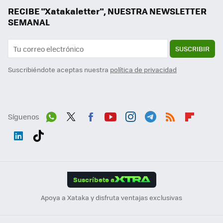
RECIBE "Xatakaletter", NUESTRA NEWSLETTER
SEMANAL
SUSCRIBIR
Suscribiéndote aceptas nuestra
política de privacidad
Síguenos
Wh
Twit
Fac
You
Inst
Tele
RSS
Flip
ats
ter
ebo
tub
agr
gra
boa
Link
Tikt
App
ok
e
am
m
rd
edI
ok
Suscríbete a
n
Apoya a Xataka y disfruta ventajas exclusivas