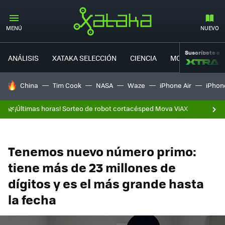
MENÚ
NUEVO
Suscríbete a
ANÁLISIS
XATAKA SELECCIÓN
CIENCIA
MOVILIDAD
HOY SE HABLA DE
China
Tim Cook
NASA
Waze
iPhone Air
iPhone
🌿¡Últimas horas! Sorteo de robot cortacésped Mova ViAX
Tenemos nuevo número primo:
tiene más de 23 millones de
dígitos y es el más grande hasta
la fecha