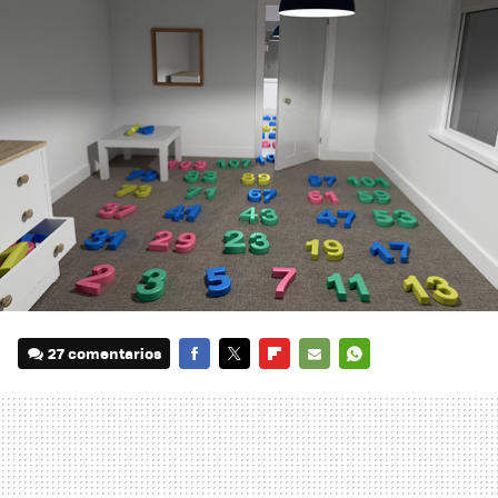
27 comentarios
FACEBOOK
TWITTER
FLIPBOARD
E-
WHATSAPP
MAIL