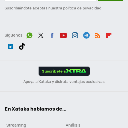
Suscribiéndote aceptas nuestra
política de privacidad
Síguenos
Wh
Twit
Fac
You
Inst
Tele
RSS
Flip
ats
ter
ebo
tub
agr
gra
boa
Link
Tikt
App
ok
e
am
m
rd
edI
ok
Suscríbete a
n
Apoya a Xataka y disfruta ventajas exclusivas
En Xataka hablamos de...
Streaming
Análisis