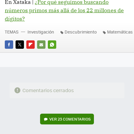
En Xataka |
¿Por qué seguimos buscando
números primos más allá de los 22 millones de
dígitos?
TEMAS
Investigación
Descubrimiento
Matemáticas
FACEBOOK
TWITTER
FLIPBOARD
E-
WHATSAPP
MAIL
Comentarios cerrados
VER
23 COMENTARIOS