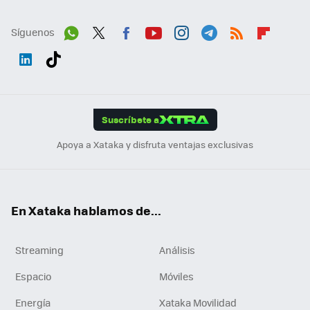
Síguenos
Wh
Twit
Fac
You
Inst
Tele
RSS
Flip
ats
ter
ebo
tub
agr
gra
boa
Link
Tikt
App
ok
e
am
m
rd
edI
ok
Suscríbete a
n
Apoya a Xataka y disfruta ventajas exclusivas
En Xataka hablamos de...
Streaming
Análisis
Espacio
Móviles
Energía
Xataka Movilidad