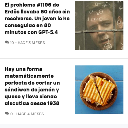
El problema #1196 de
Erdös llevaba 60 años sin
resolverse. Un joven lo ha
conseguido en 80
minutos con GPT-5.4
COMENTARIOS
10
HACE 3 MESES
Hay una forma
matemáticamente
perfecta de cortar un
sándiwch de jamón y
queso y lleva siendo
discutida desde 1938
COMENTARIOS
0
HACE 4 MESES