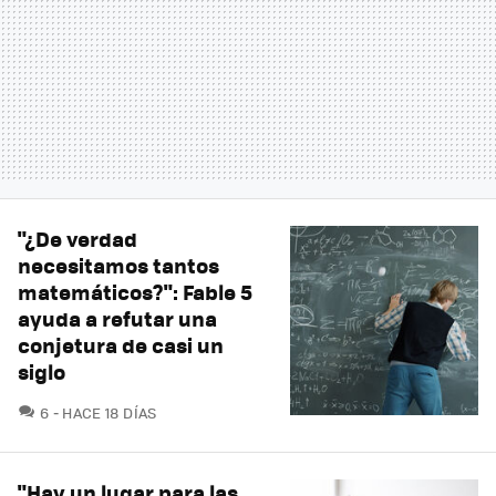
"¿De verdad
necesitamos tantos
matemáticos?": Fable 5
ayuda a refutar una
conjetura de casi un
siglo
COMENTARIOS
6
HACE 18 DÍAS
"Hay un lugar para las