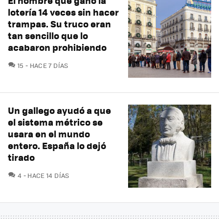
El hombre que ganó la
lotería 14 veces sin hacer
trampas. Su truco eran
tan sencillo que lo
acabaron prohibiendo
COMENTARIOS
15
HACE 7 DÍAS
Un gallego ayudó a que
el sistema métrico se
usara en el mundo
entero. España lo dejó
tirado
COMENTARIOS
4
HACE 14 DÍAS