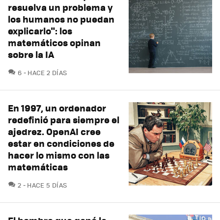
resuelva un problema y
los humanos no puedan
explicarlo": los
matemáticos opinan
sobre la IA
COMENTARIOS
6
HACE 2 DÍAS
En 1997, un ordenador
redefinió para siempre el
ajedrez. OpenAI cree
estar en condiciones de
hacer lo mismo con las
matemáticas
COMENTARIOS
2
HACE 5 DÍAS