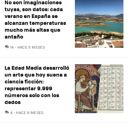
No son imaginaciones
tuyas, son datos: cada
verano en España se
alcanzan temperaturas
mucho más altas que
antaño
COMENTARIOS
14
HACE 5 MESES
La Edad Media desarrolló
un arte que hoy suena a
ciencia ficción:
representar 9.999
números solo con los
dedos
COMENTARIOS
4
HACE 6 MESES