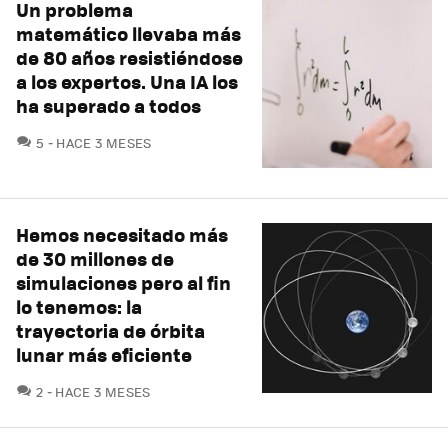
Un problema
matemático llevaba más
de 80 años resistiéndose
a los expertos. Una IA los
ha superado a todos
COMENTARIOS
5
HACE 3 MESES
Hemos necesitado más
de 30 millones de
simulaciones pero al fin
lo tenemos: la
trayectoria de órbita
lunar más eficiente
COMENTARIOS
2
HACE 3 MESES