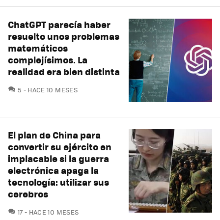
ChatGPT parecía haber
resuelto unos problemas
matemáticos
complejísimos. La
realidad era bien distinta
COMENTARIOS
5
HACE 10 MESES
El plan de China para
convertir su ejército en
implacable si la guerra
electrónica apaga la
tecnología: utilizar sus
cerebros
COMENTARIOS
17
HACE 10 MESES