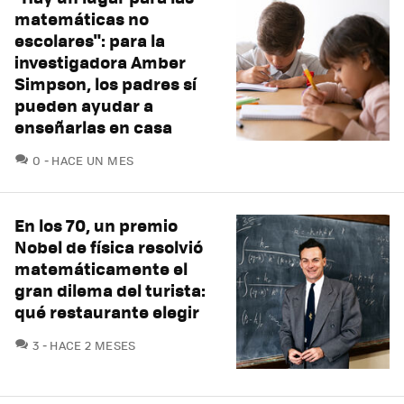
matemáticas no
escolares": para la
investigadora Amber
Simpson, los padres sí
pueden ayudar a
enseñarlas en casa
COMENTARIOS
0
HACE UN MES
En los 70, un premio
Nobel de física resolvió
matemáticamente el
gran dilema del turista:
qué restaurante elegir
COMENTARIOS
3
HACE 2 MESES