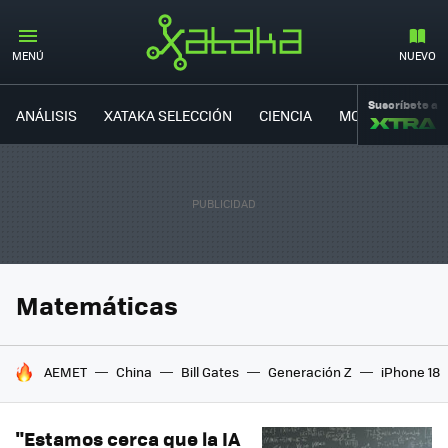
MENÚ
NUEVO
Suscríbete a
ANÁLISIS
XATAKA SELECCIÓN
CIENCIA
MOVILIDAD
Matemáticas
HOY SE HABLA DE
AEMET
China
Bill Gates
Generación Z
iPhone 18
"Estamos cerca que la IA