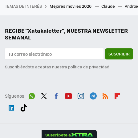
TEMAS DE INTERÉS
Mejores moviles 2026
Claude
Androi
RECIBE "Xatakaletter", NUESTRA NEWSLETTER
SEMANAL
SUSCRIBIR
Suscribiéndote aceptas nuestra
política de privacidad
Síguenos
Wh
Twit
Fac
You
Inst
Tele
RSS
Flip
ats
ter
ebo
tub
agr
gra
boa
Link
Tikt
App
ok
e
am
m
rd
edI
ok
Suscríbete a
n