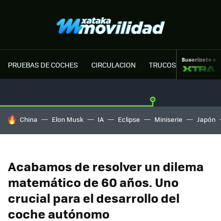
Suscríbete a
PRUEBAS DE COCHES
CIRCULACION
TRUCOS MOTOR
HOY SE HABLA DE
China
Elon Musk
IA
Eclipse
Miniserie
Japón
Acabamos de resolver un dilema
matemático de 60 años. Uno
crucial para el desarrollo del
coche autónomo