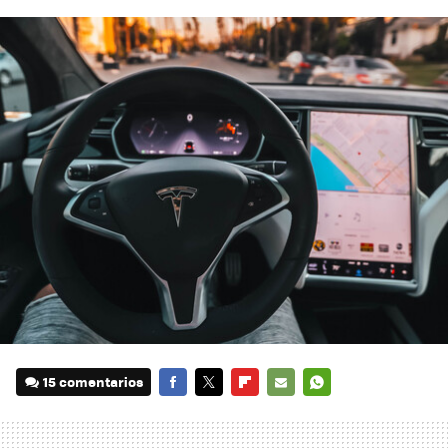
15 comentarios
FACEBOOK
TWITTER
FLIPBOARD
E-
WHATSAPP
MAIL