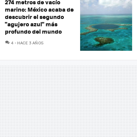
274 metros de vacío
marino: México acaba de
descubrir el segundo
"agujero azul" más
profundo del mundo
COMENTARIOS
4
HACE 3 AÑOS