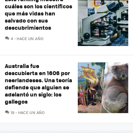
cuáles son los científicos
que más vidas han
salvado con sus
descubrimientos
COMENTARIOS
4
HACE UN AÑO
Australia fue
descubierta en 1606 por
neerlandeses. Una teoría
defiende que alguien se
adelantó un siglo: los
gallegos
COMENTARIOS
19
HACE UN AÑO