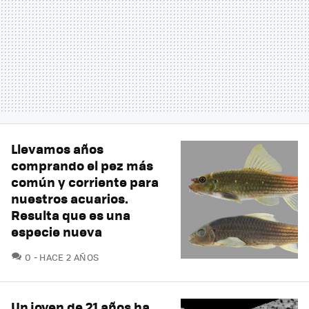
Llevamos años
comprando el pez más
común y corriente para
nuestros acuarios.
Resulta que es una
especie nueva
COMENTARIOS
0
HACE 2 AÑOS
Un joven de 21 años ha