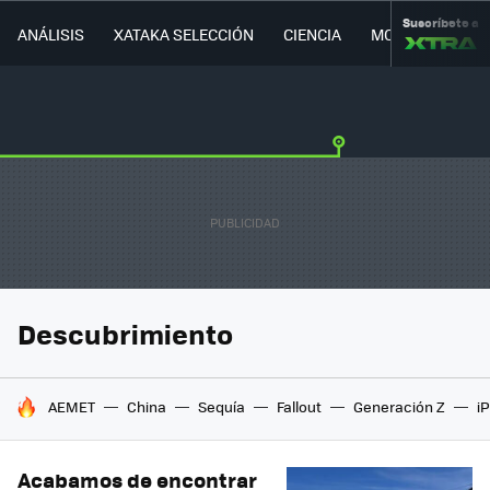
Suscríbete a
ANÁLISIS
XATAKA SELECCIÓN
CIENCIA
MOVILIDAD
Descubrimiento
HOY SE HABLA DE
AEMET
China
Sequía
Fallout
Generación Z
i
Acabamos de encontrar