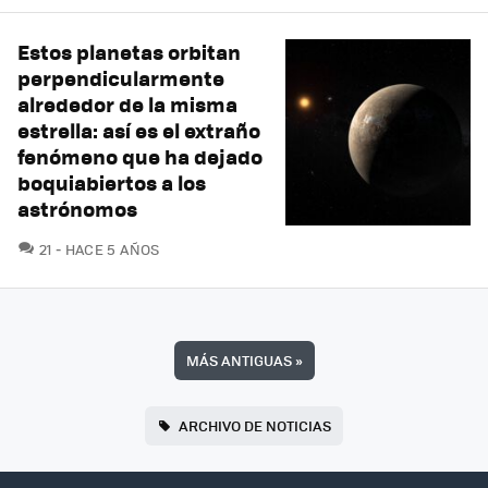
Estos planetas orbitan
perpendicularmente
alrededor de la misma
estrella: así es el extraño
fenómeno que ha dejado
boquiabiertos a los
astrónomos
COMENTARIOS
21
HACE 5 AÑOS
MÁS ANTIGUAS
»
ARCHIVO DE NOTICIAS