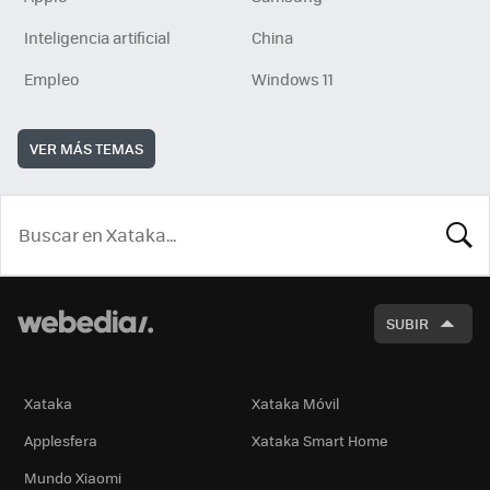
Inteligencia artificial
China
Empleo
Windows 11
VER MÁS TEMAS
BUSCA
SUBIR
Xataka
Xataka Móvil
Applesfera
Xataka Smart Home
Mundo Xiaomi