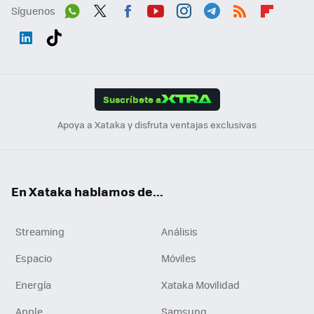
Síguenos
Wh
Twit
Fac
You
Inst
Tele
RSS
Flip
ats
ter
ebo
tub
agr
gra
boa
Link
Tikt
App
ok
e
am
m
rd
edI
ok
Suscríbete a
n
Apoya a Xataka y disfruta ventajas exclusivas
En Xataka hablamos de...
Streaming
Análisis
Espacio
Móviles
Energía
Xataka Movilidad
Apple
Samsung