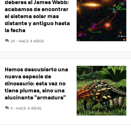
deberes al James Webb:
acabamos de encontrar
el sistema solar mas
distante y antiguo hasta
la fecha
COMENTARIOS
24
HACE 4 AÑOS
Hemos descubierto una
nueva especie de
dinosaurio: esta vez no
tiene plumas, sino una
alucinante "armadura"
COMENTARIOS
3
HACE 4 AÑOS