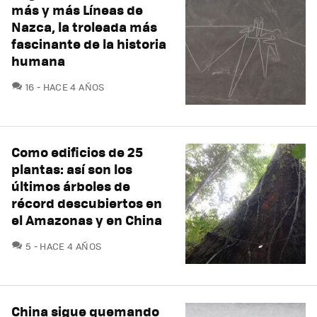
más y más Líneas de
Nazca, la troleada más
fascinante de la historia
humana
COMENTARIOS
16
HACE 4 AÑOS
Como edificios de 25
plantas: así son los
últimos árboles de
récord descubiertos en
el Amazonas y en China
COMENTARIOS
5
HACE 4 AÑOS
China sigue quemando