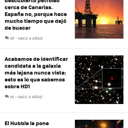
descubierto petróleo
cerca de Canarias.
España no, porque hace
mucho tiempo que dejó
de buscar
COMENTARIOS
97
HACE 4 AÑOS
Acabamos de identificar
candidata a la galaxia
más lejana nunca vista:
esto es lo que sabemos
sobre HD1
COMENTARIOS
10
HACE 4 AÑOS
El Hubble le pone