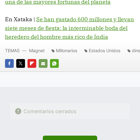
una de las mayores fortunas del planeta
En Xataka |
Se han gastado 600 millones y llevan
siete meses de fiesta: la interminable boda del
heredero del hombre más rico de India
TEMAS
Magnet
Millonarios
Estados Unidos
din
FACEBOOK
TWITTER
FLIPBOARD
E-
WHATSAPP
MAIL
Comentarios cerrados