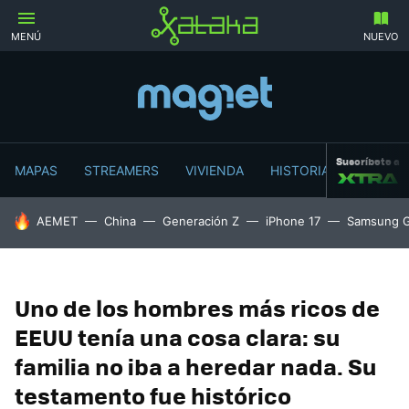
MENÚ
NUEVO
Suscríbete a
MAPAS
STREAMERS
VIVIENDA
HISTORIA
HOY SE HABLA DE
AEMET
China
Generación Z
iPhone 17
Samsung G
Uno de los hombres más ricos de
EEUU tenía una cosa clara: su
familia no iba a heredar nada. Su
testamento fue histórico