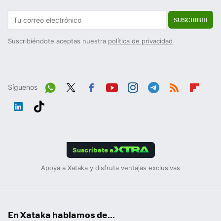
SUSCRIBIR
Suscribiéndote aceptas nuestra
política de privacidad
Síguenos
Wh
Twit
Fac
You
Inst
Tele
RSS
Flip
ats
ter
ebo
tub
agr
gra
boa
Link
Tikt
App
ok
e
am
m
rd
edIn
ok
Suscríbete a
Apoya a Xataka y disfruta ventajas exclusivas
En Xataka hablamos de...