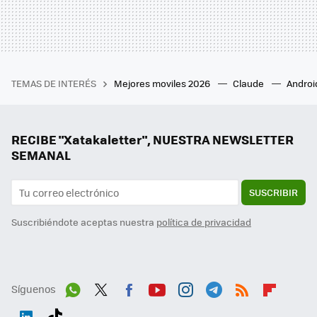
TEMAS DE INTERÉS
Mejores moviles 2026
Claude
Androi
RECIBE "Xatakaletter", NUESTRA NEWSLETTER
SEMANAL
SUSCRIBIR
Suscribiéndote aceptas nuestra
política de privacidad
Síguenos
Wh
Twit
Fac
You
Inst
Tele
RSS
Flip