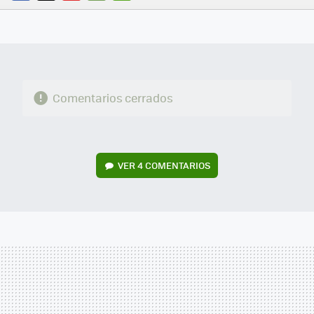
FACEBOOK
TWITTER
FLIPBOARD
E-
WHATSAPP
MAIL
Comentarios cerrados
VER
4 COMENTARIOS