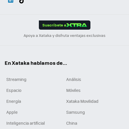
ats
ter
ebo
tub
agr
gra
boa
Link
Tikt
App
ok
e
am
m
rd
edI
ok
Suscríbete a
n
Apoya a Xataka y disfruta ventajas exclusivas
En Xataka hablamos de...
Streaming
Análisis
Espacio
Móviles
Energía
Xataka Movilidad
Apple
Samsung
Inteligencia artificial
China