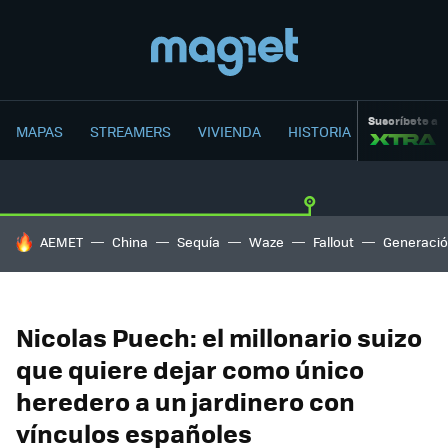
Suscríbete a
MAPAS
STREAMERS
VIVIENDA
HISTORIA
HOY SE HABLA DE
AEMET
China
Sequía
Waze
Fallout
Generació
Nicolas Puech: el millonario suizo
que quiere dejar como único
heredero a un jardinero con
vínculos españoles