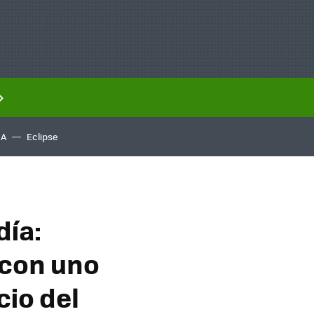
IA
Eclipse
día:
 con uno
cio del