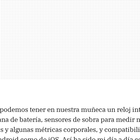
podemos tener en nuestra muñeca un reloj int
na de batería, sensores de sobra para medir 
 y algunas métricas corporales, y compatibil
ndroid como de iOS. Así ha sido mi día a día co