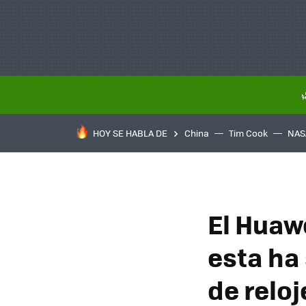
HOY SE HABLA DE
China
Tim Cook
NAS
El Huawe
esta ha
de relo