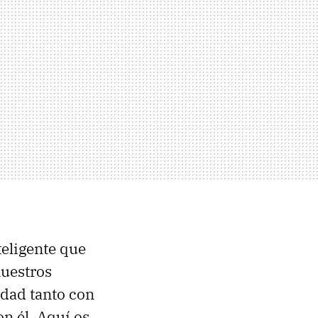
eligente que
nuestros
idad tanto con
n él. Aquí os