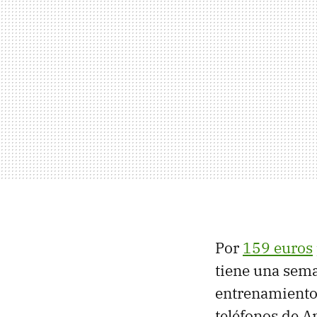
Por
159 euros
tiene una sema
entrenamientos
teléfonos de A