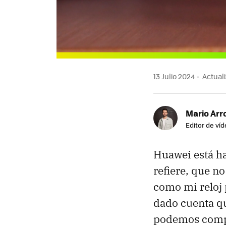
13 Julio 2024
Actuali
Mario Arr
Editor de ví
Huawei está ha
refiere, que n
como mi reloj
dado cuenta qu
podemos comp