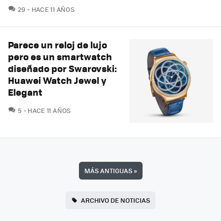
COMENTARIOS
29
HACE 11 AÑOS
Parece un reloj de lujo
pero es un smartwatch
diseñado por Swarovski:
Huawei Watch Jewel y
Elegant
COMENTARIOS
5
HACE 11 AÑOS
MÁS ANTIGUAS
»
ARCHIVO DE NOTICIAS