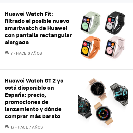
Huawei Watch Fit:
filtrado el posible nuevo
smartwatch de Huawei
con pantalla rectangular
alargada
COMENTARIOS
7
HACE 6 AÑOS
Huawei Watch GT 2 ya
está disponible en
España: precio,
promociones de
lanzamiento y dónde
comprar más barato
COMENTARIOS
13
HACE 7 AÑOS