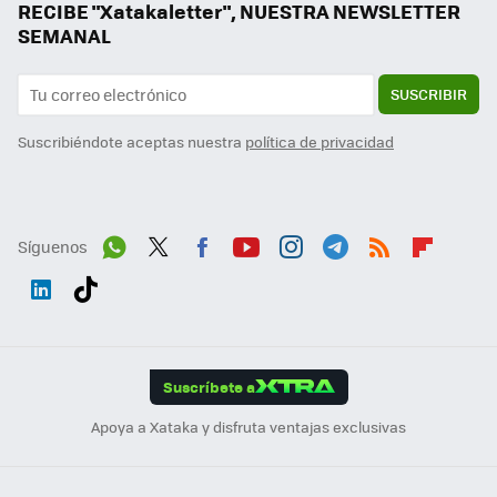
RECIBE "Xatakaletter", NUESTRA NEWSLETTER
SEMANAL
SUSCRIBIR
Suscribiéndote aceptas nuestra
política de privacidad
Síguenos
Wh
Twit
Fac
You
Inst
Tele
RSS
Flip
ats
ter
ebo
tub
agr
gra
boa
Link
Tikt
App
ok
e
am
m
rd
edI
ok
Suscríbete a
n
Apoya a Xataka y disfruta ventajas exclusivas