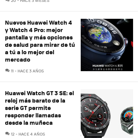
20
HACE 3 MESES
Nuevos Huawei Watch 4
y Watch 4 Pro: mejor
pantalla y más opciones
de salud para mirar de tú
a tú a lo mejor del
mercado
COMENTARIOS
11
HACE 3 AÑOS
Huawei Watch GT 3 SE: el
reloj más barato de la
serie GT permite
responder llamadas
desde la muñeca
COMENTARIOS
12
HACE 4 AÑOS