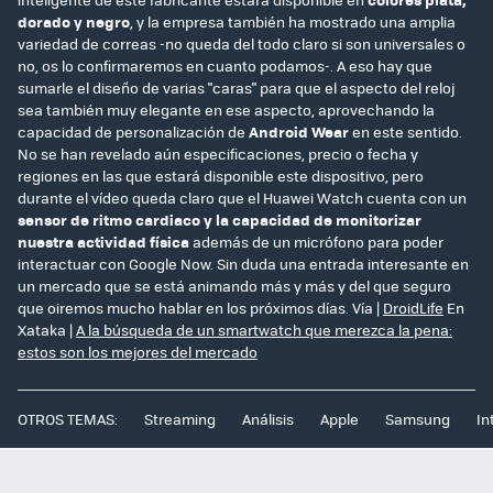
dorado y negro
, y la empresa también ha mostrado una amplia
variedad de correas -no queda del todo claro si son universales o
no, os lo confirmaremos en cuanto podamos-. A eso hay que
sumarle el diseño de varias "caras" para que el aspecto del reloj
sea también muy elegante en ese aspecto, aprovechando la
capacidad de personalización de
Android Wear
en este sentido.
No se han revelado aún especificaciones, precio o fecha y
regiones en las que estará disponible este dispositivo, pero
durante el vídeo queda claro que el Huawei Watch cuenta con un
sensor de ritmo cardiaco y la capacidad de monitorizar
nuestra actividad física
además de un micrófono para poder
interactuar con Google Now. Sin duda una entrada interesante en
un mercado que se está animando más y más y del que seguro
que oiremos mucho hablar en los próximos días. Vía |
DroidLife
En
Xataka |
A la búsqueda de un smartwatch que merezca la pena:
estos son los mejores del mercado
OTROS TEMAS:
Streaming
Análisis
Apple
Samsung
In