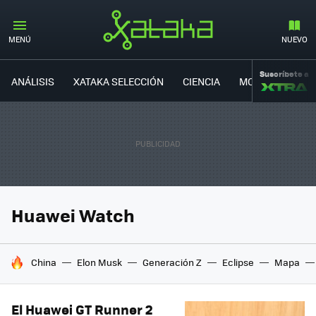
MENÚ
NUEVO
Suscríbete a
ANÁLISIS
XATAKA SELECCIÓN
CIENCIA
MOVILIDAD
Huawei Watch
HOY SE HABLA DE
China
Elon Musk
Generación Z
Eclipse
Mapa
El Huawei GT Runner 2