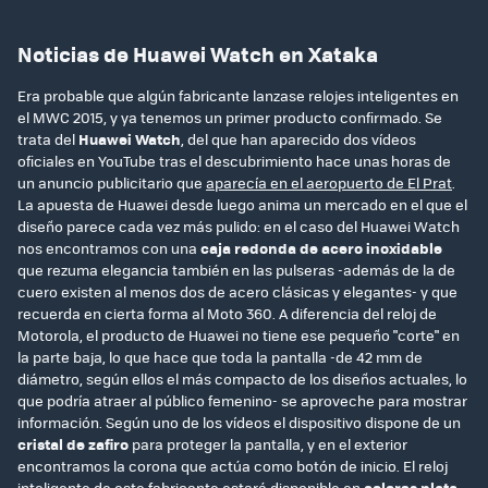
Noticias de Huawei Watch en Xataka
Era probable que algún fabricante lanzase relojes inteligentes en
el MWC 2015, y ya tenemos un primer producto confirmado. Se
trata del
Huawei Watch
, del que han aparecido dos vídeos
oficiales en YouTube tras el descubrimiento hace unas horas de
un anuncio publicitario que
aparecía en el aeropuerto de El Prat
.
La apuesta de Huawei desde luego anima un mercado en el que el
diseño parece cada vez más pulido: en el caso del Huawei Watch
nos encontramos con una
caja redonda de acero inoxidable
que rezuma elegancia también en las pulseras -además de la de
cuero existen al menos dos de acero clásicas y elegantes- y que
recuerda en cierta forma al Moto 360. A diferencia del reloj de
Motorola, el producto de Huawei no tiene ese pequeño "corte" en
la parte baja, lo que hace que toda la pantalla -de 42 mm de
diámetro, según ellos el más compacto de los diseños actuales, lo
que podría atraer al público femenino- se aproveche para mostrar
información. Según uno de los vídeos el dispositivo dispone de un
cristal de zafiro
para proteger la pantalla, y en el exterior
encontramos la corona que actúa como botón de inicio. El reloj
inteligente de este fabricante estará disponible en
colores plata,