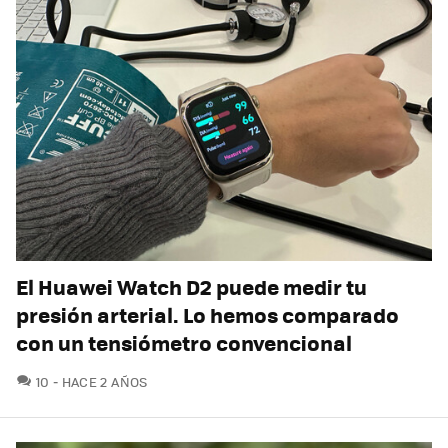
El Huawei Watch D2 puede medir tu
presión arterial. Lo hemos comparado
con un tensiómetro convencional
COMENTARIOS
10
HACE 2 AÑOS