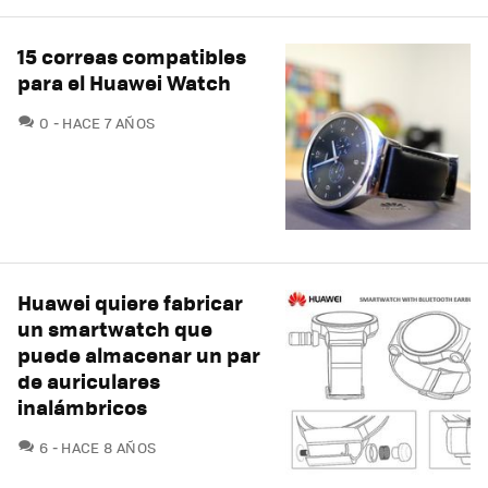
15 correas compatibles
para el Huawei Watch
COMENTARIOS
0
HACE 7 AÑOS
Huawei quiere fabricar
un smartwatch que
puede almacenar un par
de auriculares
inalámbricos
COMENTARIOS
6
HACE 8 AÑOS