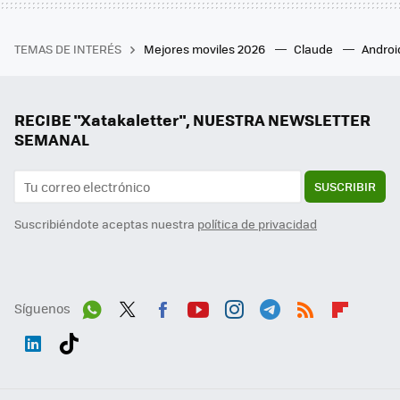
TEMAS DE INTERÉS
Mejores moviles 2026
Claude
Androi
RECIBE "Xatakaletter", NUESTRA NEWSLETTER
SEMANAL
SUSCRIBIR
Suscribiéndote aceptas nuestra
política de privacidad
Síguenos
Wh
Twit
Fac
You
Inst
Tele
RSS
Flip
ats
ter
ebo
tub
agr
gra
boa
Link
Tikt
App
ok
e
am
m
rd
edI
ok