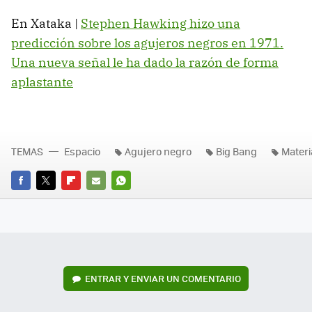
En Xataka |
Stephen Hawking hizo una
predicción sobre los agujeros negros en 1971.
Una nueva señal le ha dado la razón de forma
aplastante
TEMAS
Espacio
Agujero negro
Big Bang
Materi
FACEBOOK
TWITTER
FLIPBOARD
E-
WHATSAPP
MAIL
ENTRAR Y ENVIAR UN COMENTARIO