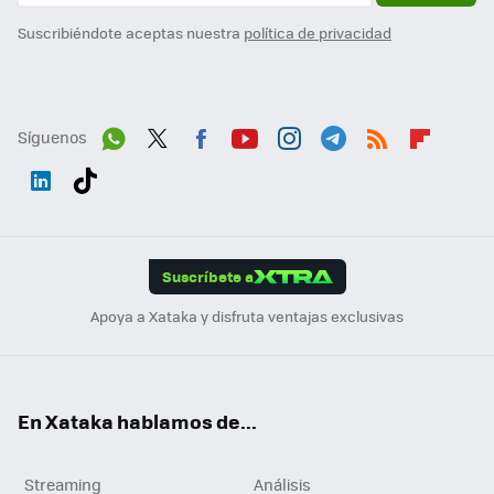
Suscribiéndote aceptas nuestra
política de privacidad
Síguenos
Wh
Twit
Fac
You
Inst
Tele
RSS
Flip
ats
ter
ebo
tub
agr
gra
boa
Link
Tikt
App
ok
e
am
m
rd
edI
ok
Suscríbete a
n
Apoya a Xataka y disfruta ventajas exclusivas
En Xataka hablamos de...
Streaming
Análisis