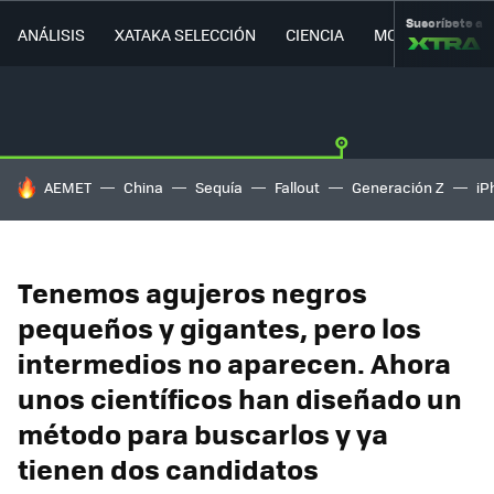
Suscríbete a
ANÁLISIS
XATAKA SELECCIÓN
CIENCIA
MOVILIDAD
HOY SE HABLA DE
AEMET
China
Sequía
Fallout
Generación Z
iP
Tenemos agujeros negros
pequeños y gigantes, pero los
intermedios no aparecen. Ahora
unos científicos han diseñado un
método para buscarlos y ya
tienen dos candidatos