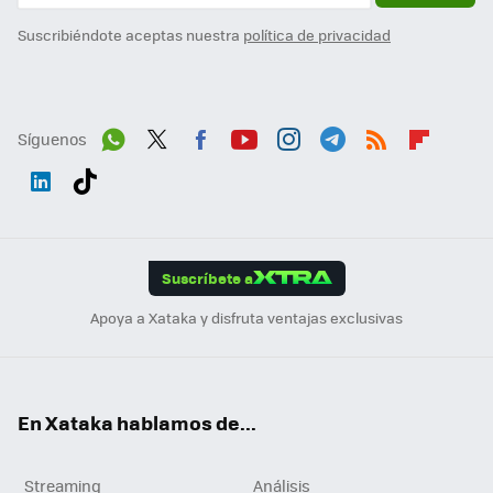
Suscribiéndote aceptas nuestra
política de privacidad
Síguenos
Wh
Twit
Fac
You
Inst
Tele
RSS
Flip
ats
ter
ebo
tub
agr
gra
boa
Link
Tikt
App
ok
e
am
m
rd
edI
ok
Suscríbete a
n
Apoya a Xataka y disfruta ventajas exclusivas
En Xataka hablamos de...
Streaming
Análisis