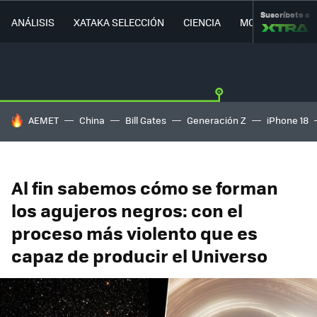
Suscríbete a
ANÁLISIS
XATAKA SELECCIÓN
CIENCIA
MOVILIDAD
HOY SE HABLA DE
AEMET
China
Bill Gates
Generación Z
iPhone 18
Al fin sabemos cómo se forman
los agujeros negros: con el
proceso más violento que es
capaz de producir el Universo