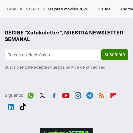
TEMAS DE INTERÉS
Mejores moviles 2026
Claude
Androi
RECIBE "Xatakaletter", NUESTRA NEWSLETTER
SEMANAL
SUSCRIBIR
Suscribiéndote aceptas nuestra
política de privacidad
Síguenos
Wh
Twit
Fac
You
Inst
Tele
RSS
Flip
ats
ter
ebo
tub
agr
gra
boa
Link
Tikt
App
ok
e
am
m
rd
edI
ok
Suscríbete a