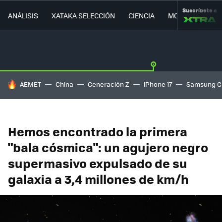
Suscríbete a
ANÁLISIS
XATAKA SELECCIÓN
CIENCIA
MOVILIDAD
HOY SE HABLA DE
AEMET
China
Generación Z
iPhone 17
Samsung G
Hemos encontrado la primera
"bala cósmica": un agujero negro
supermasivo expulsado de su
galaxia a 3,4 millones de km/h