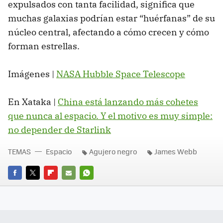
expulsados con tanta facilidad, significa que
muchas galaxias podrían estar “huérfanas” de su
núcleo central, afectando a cómo crecen y cómo
forman estrellas.
Imágenes |
NASA Hubble Space Telescope
En Xataka |
China está lanzando más cohetes
que nunca al espacio. Y el motivo es muy simple:
no depender de Starlink
TEMAS
Espacio
Agujero negro
James Webb
FACEBOOK
TWITTER
FLIPBOARD
E-
WHATSAPP
MAIL