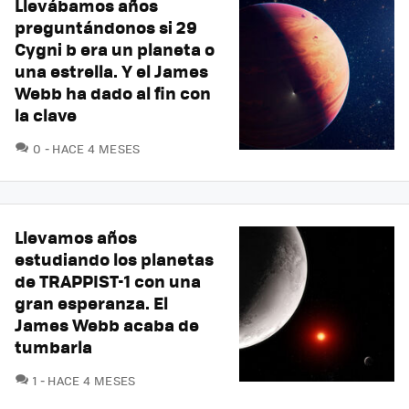
Llevábamos años
preguntándonos si 29
Cygni b era un planeta o
una estrella. Y el James
Webb ha dado al fin con
la clave
COMENTARIOS
0
HACE 4 MESES
Llevamos años
estudiando los planetas
de TRAPPIST-1 con una
gran esperanza. El
James Webb acaba de
tumbarla
COMENTARIOS
1
HACE 4 MESES