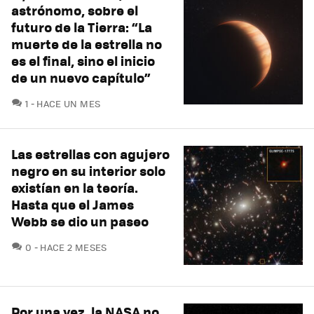
astrónomo, sobre el
futuro de la Tierra: “La
muerte de la estrella no
es el final, sino el inicio
de un nuevo capítulo”
COMENTARIOS
1
HACE UN MES
Las estrellas con agujero
negro en su interior solo
existían en la teoría.
Hasta que el James
Webb se dio un paseo
COMENTARIOS
0
HACE 2 MESES
Por una vez, la NASA no