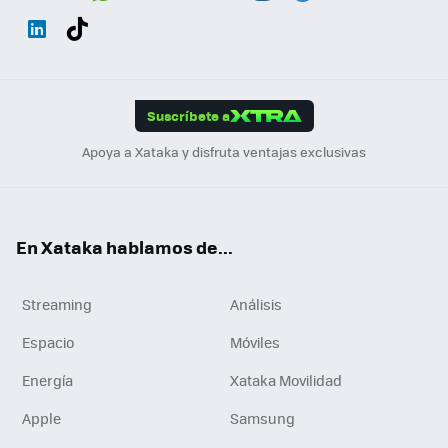
Wh
Twit
Fac
You
Inst
Tele
RSS
Flip
ats
ter
ebo
tub
agr
gra
boa
Link
Tikt
App
ok
e
am
m
rd
edI
ok
Suscríbete a
n
Apoya a Xataka y disfruta ventajas exclusivas
En Xataka hablamos de...
Streaming
Análisis
Espacio
Móviles
Energía
Xataka Movilidad
Apple
Samsung