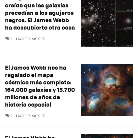
creído que las galaxias
precedían a los agujeros
negros. El James Webb
ha descubierto otra cosa
COMENTARIOS
1
HACE 2 MESES
El James Webb nos ha
regalado el mapa
cósmico más completo:
164.000 galaxias y 13.700
millones de años de
historia espacial
COMENTARIOS
1
HACE 3 MESES
El James Webb ha