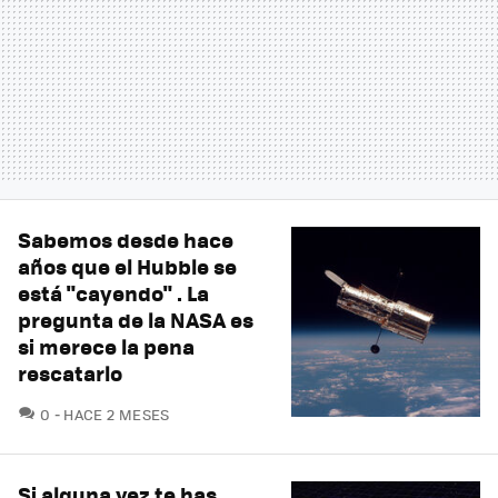
Sabemos desde hace
años que el Hubble se
está "cayendo" . La
pregunta de la NASA es
si merece la pena
rescatarlo
COMENTARIOS
0
HACE 2 MESES
Si alguna vez te has