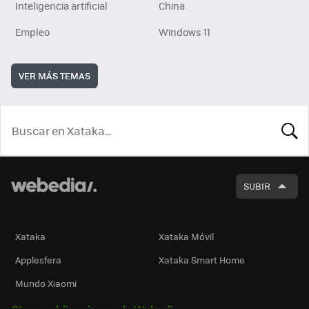
Inteligencia artificial
China
Empleo
Windows 11
VER MÁS TEMAS
BUSCA
SUBIR
Xataka
Xataka Móvil
Applesfera
Xataka Smart Home
Mundo Xiaomi