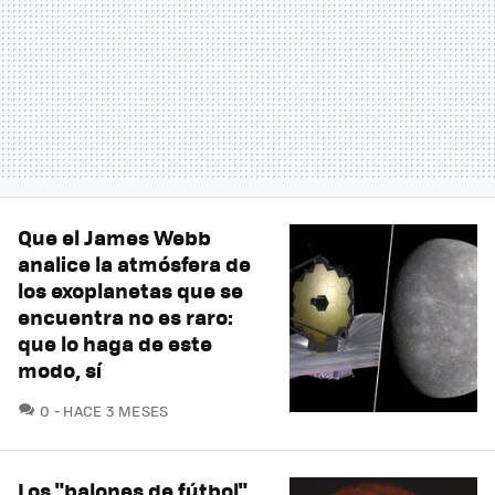
Que el James Webb
analice la atmósfera de
los exoplanetas que se
encuentra no es raro:
que lo haga de este
modo, sí
COMENTARIOS
0
HACE 3 MESES
Los "balones de fútbol"