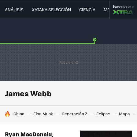
Suscríbete a
ANÁLISIS
XATAKA SELECCIÓN
CIENCIA
MOVILIDAD
James Webb
HOY SE HABLA DE
China
Elon Musk
Generación Z
Eclipse
Mapa
Ryan MacDonald,