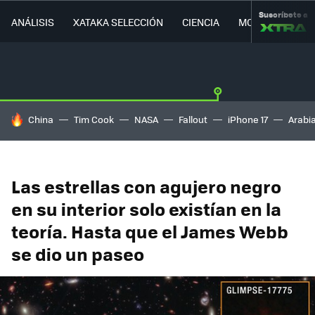
Suscríbete a
ANÁLISIS
XATAKA SELECCIÓN
CIENCIA
MOVILIDAD
HOY SE HABLA DE
China
Tim Cook
NASA
Fallout
iPhone 17
Arabi
Las estrellas con agujero negro
en su interior solo existían en la
teoría. Hasta que el James Webb
se dio un paseo