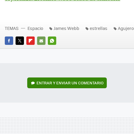
TEMAS
Espacio
James Webb
estrellas
Agujero
FACEBOOK
TWITTER
FLIPBOARD
E-
WHATSAPP
MAIL
ENTRAR Y ENVIAR UN COMENTARIO