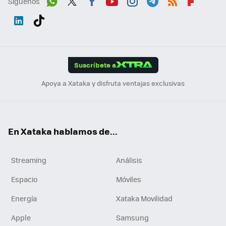
Síguenos
Wh
Twit
Fac
You
Inst
Tele
RSS
Flip
ats
ter
ebo
tub
agr
gra
boa
Link
Tikt
App
ok
e
am
m
rd
edI
ok
Suscríbete a
n
Apoya a Xataka y disfruta ventajas exclusivas
En Xataka hablamos de...
Streaming
Análisis
Espacio
Móviles
Energía
Xataka Movilidad
Apple
Samsung