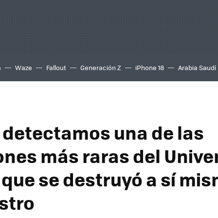
a
Waze
Fallout
Generación Z
iPhone 18
Arabia Saudí
 detectamos una de las
ones más raras del Unive
 que se destruyó a sí mis
stro