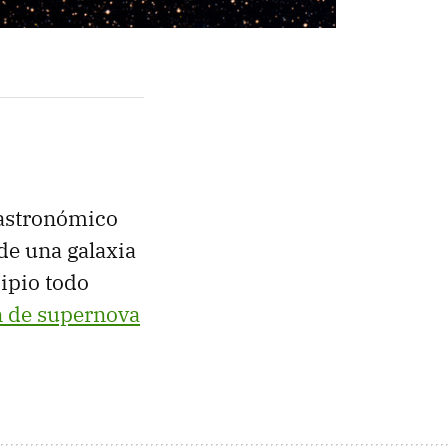
 astronómico
 de una galaxia
cipio todo
n de supernova