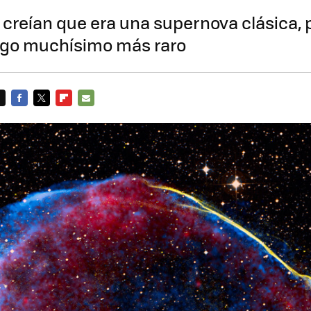
 creían que era una supernova clásica, 
algo muchísimo más raro
FACEBOOK
TWITTER
FLIPBOARD
E-
MAIL