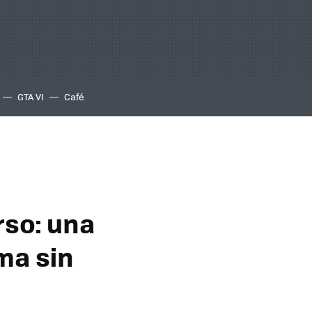
GTA VI
Café
rso: una
ma sin