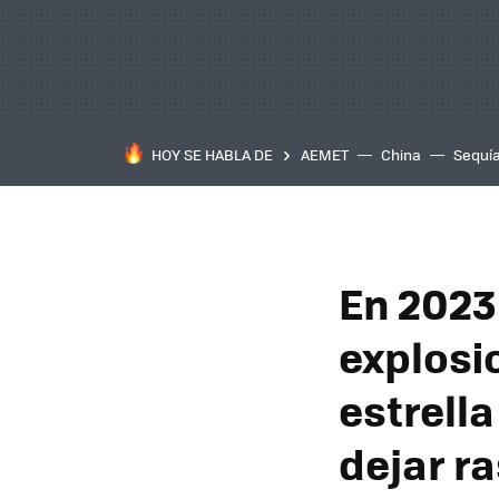
HOY SE HABLA DE
AEMET
China
Sequí
En 2023
explosi
estrella
dejar ra