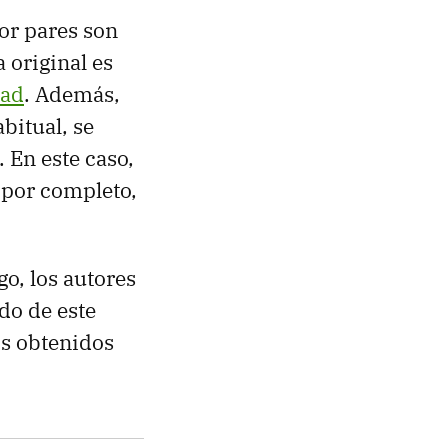
or pares son
 original es
dad
. Además,
bitual, se
 En este caso,
 por completo,
o, los autores
do de este
tos obtenidos