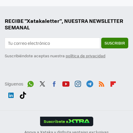
RECIBE "Xatakaletter", NUESTRA NEWSLETTER
SEMANAL
SUSCRIBIR
Suscribiéndote aceptas nuestra
política de privacidad
Síguenos
Wh
Twit
Fac
You
Inst
Tele
RSS
Flip
ats
ter
ebo
tub
agr
gra
boa
Link
Tikt
App
ok
e
am
m
rd
edI
ok
Suscríbete a
n
Apoya a Xataka y disfruta ventajas exclusivas