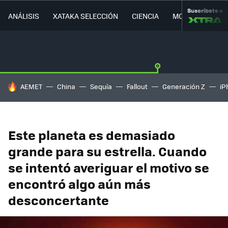
Suscríbete a
ANÁLISIS
XATAKA SELECCIÓN
CIENCIA
MOVILIDAD
HOY SE HABLA DE
AEMET
China
Sequía
Fallout
Generación Z
iP
Este planeta es demasiado
grande para su estrella. Cuando
se intentó averiguar el motivo se
encontró algo aún más
desconcertante