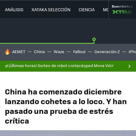
Suscríbete a
ANÁLISIS
XATAKA SELECCIÓN
CIENCIA
MOVILIDAD
HOY SE HABLA DE
AEMET
China
Waze
Fallout
Generación Z
iPh
🌿¡Últimas horas! Sorteo de robot cortacésped Mova ViAX
China ha comenzado diciembre
lanzando cohetes a lo loco. Y han
pasado una prueba de estrés
crítica