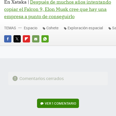
En Xataka |
Después de muchos años intentando
copiar el Falcon 9, Elon Musk cree que hay una
empresa a punto de conseguirlo
TEMAS
Espacio
Cohete
Exploración espacial
Sa
FACEBOOK
TWITTER
FLIPBOARD
E-
WHATSAPP
MAIL
Comentarios cerrados
VER
1 COMENTARIO