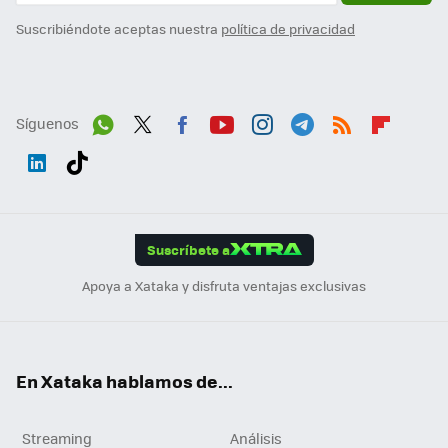
Suscribiéndote aceptas nuestra
política de privacidad
Síguenos
Wh
Twit
Fac
You
Inst
Tele
RSS
Flip
ats
ter
ebo
tub
agr
gra
boa
Link
Tikt
App
ok
e
am
m
rd
edI
ok
Suscríbete a
n
Apoya a Xataka y disfruta ventajas exclusivas
En Xataka hablamos de...
Streaming
Análisis