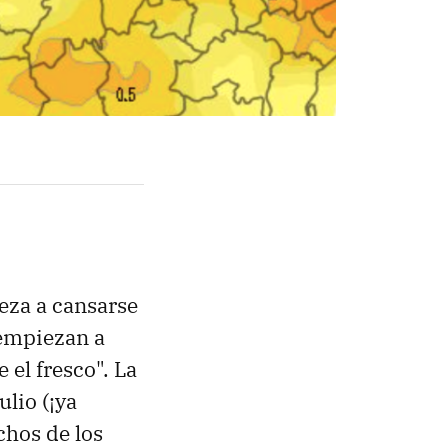
eza a cansarse
 empiezan a
 el fresco". La
ulio (¡ya
chos de los