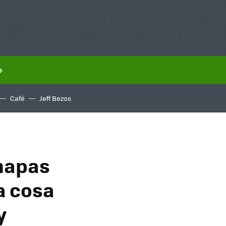
Café
Jeff Bezos
 mapas
na cosa
y