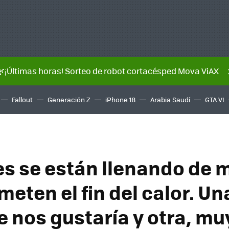
🌿¡Últimas horas! Sorteo de robot cortacésped Mova ViAX
Fallout
Generación Z
iPhone 18
Arabia Saudí
GTA VI
es se están llenando de
eten el fin del calor. U
e nos gustaría y otra, mu