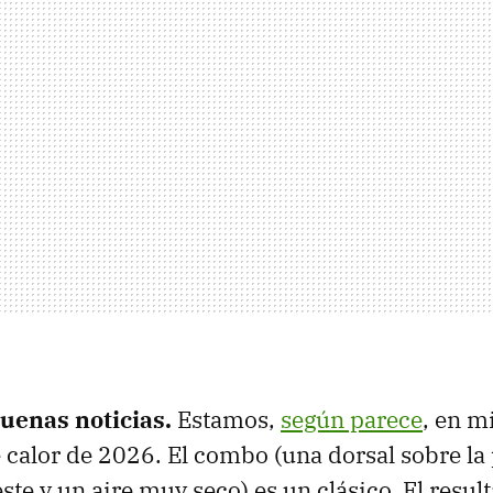
buenas noticias.
Estamos,
según parece
, en m
 calor de 2026. El combo (una dorsal sobre la
ste y un aire muy seco) es un clásico. El resul