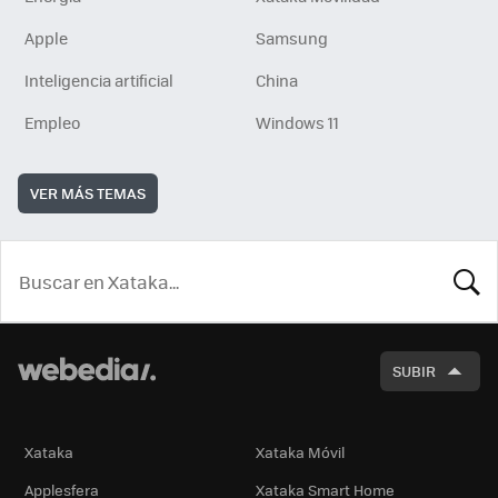
Apple
Samsung
Inteligencia artificial
China
Empleo
Windows 11
VER MÁS TEMAS
BUSCA
SUBIR
Xataka
Xataka Móvil
Applesfera
Xataka Smart Home