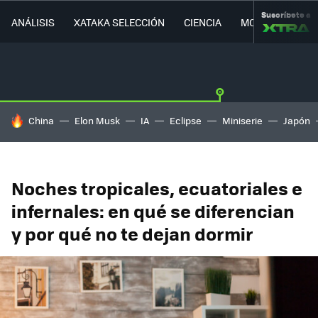
Suscríbete a
ANÁLISIS
XATAKA SELECCIÓN
CIENCIA
MOVILIDAD
HOY SE HABLA DE
China
Elon Musk
IA
Eclipse
Miniserie
Japón
Noches tropicales, ecuatoriales e
infernales: en qué se diferencian
y por qué no te dejan dormir