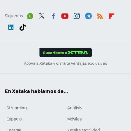
Síguenos
Wh
Twit
Fac
You
Inst
Tele
RSS
Flip
ats
ter
ebo
tub
agr
gra
boa
Link
Tikt
App
ok
e
am
m
rd
edI
ok
Suscríbete a
n
Apoya a Xataka y disfruta ventajas exclusivas
En Xataka hablamos de...
Streaming
Análisis
Espacio
Móviles
Energía
Xataka Movilidad