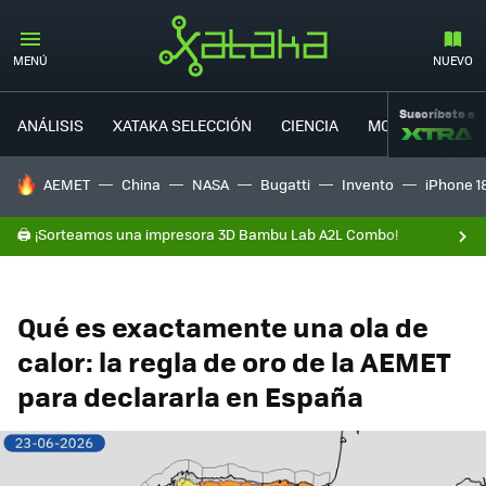
MENÚ
NUEVO
Suscríbete a
ANÁLISIS
XATAKA SELECCIÓN
CIENCIA
MOVILIDAD
HOY SE HABLA DE
AEMET
China
NASA
Bugatti
Invento
iPhone 1
🖨️ ¡Sorteamos una impresora 3D Bambu Lab A2L Combo!
Qué es exactamente una ola de
calor: la regla de oro de la AEMET
para declararla en España