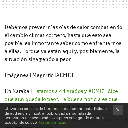
Debemos prevenir las olas de calor combatiendo
el cambio climático; pero, hasta que esto sea
posible, es importante saber cómo enfrentarnos
a ellas. Porque ya están aquí y, posiblemente, la
situación siga yendo a peor.
Imágenes | Magnific |AEMET
En Xataka |
Estamos a 44 grados y AEMET dice
que aún queda lo peor. La buena noticia es que
ya sabemos cuando llega el alivio térmico
Utilizamos cookies de terceros para generar estadísticas
de audiencia y mostrar publicidad personalizada
analizando tu navegación. Si sigues navegando estarás
TEMAS
Ecología y naturaleza
ola de calor
calor
aceptando su uso.
Más información