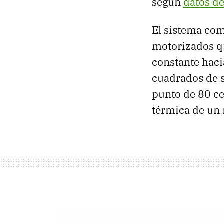
según
datos de
El sistema co
motorizados qu
constante haci
cuadrados de s
punto de 80 ce
térmica de un