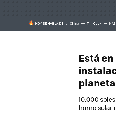
HOY SE HABLA DE
China
Tim Cook
NAS
Está en 
instala
planeta
10.000 soles
horno solar 