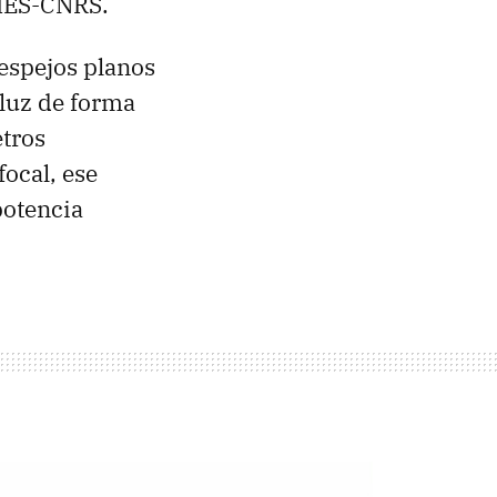
MES-CNRS.
espejos planos
 luz de forma
etros
focal, ese
potencia