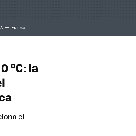
IA
Eclipse
0 ºC: la
l
ica
ciona el