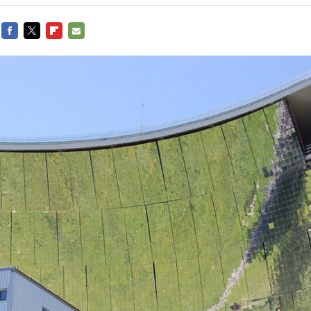
FACEBOOK
TWITTER
FLIPBOARD
E-
MAIL