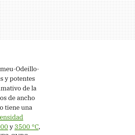
Romeu-Odeillo-
es y potentes
amativo de la
ros de ancho
ño tiene una
tensidad
300
y
3500 °C
,