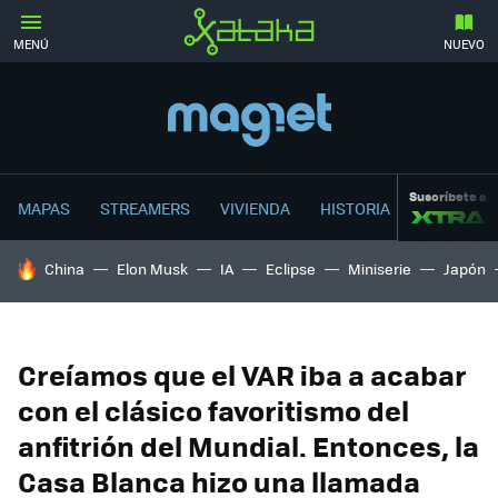
MENÚ
NUEVO
Suscríbete a
MAPAS
STREAMERS
VIVIENDA
HISTORIA
HOY SE HABLA DE
China
Elon Musk
IA
Eclipse
Miniserie
Japón
Creíamos que el VAR iba a acabar
con el clásico favoritismo del
anfitrión del Mundial. Entonces, la
Casa Blanca hizo una llamada