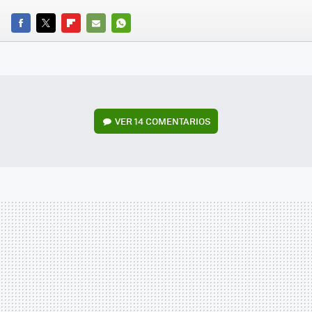
FACEBOOK
TWITTER
FLIPBOARD
E-
WHATSAPP
MAIL
VER
14 COMENTARIOS