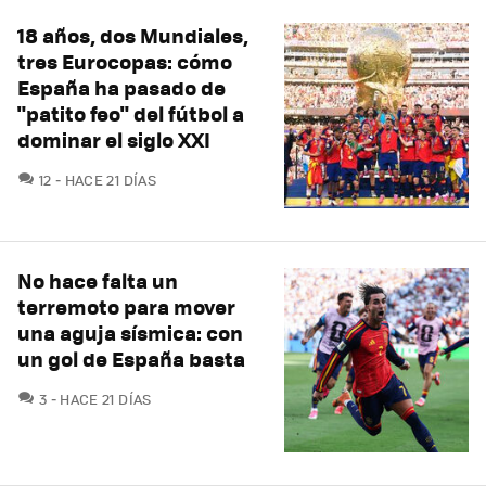
18 años, dos Mundiales,
tres Eurocopas: cómo
España ha pasado de
"patito feo" del fútbol a
dominar el siglo XXI
COMENTARIOS
12
HACE 21 DÍAS
No hace falta un
terremoto para mover
una aguja sísmica: con
un gol de España basta
COMENTARIOS
3
HACE 21 DÍAS