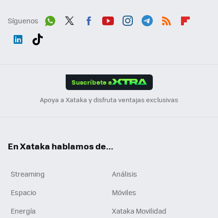
Síguenos
Wh
Twit
Fac
You
Inst
Tele
RSS
Flip
ats
ter
ebo
tub
agr
gra
boa
Link
Tikt
App
ok
e
am
m
rd
edI
ok
Suscríbete a
n
Apoya a Xataka y disfruta ventajas exclusivas
En Xataka hablamos de...
Streaming
Análisis
Espacio
Móviles
Energía
Xataka Movilidad