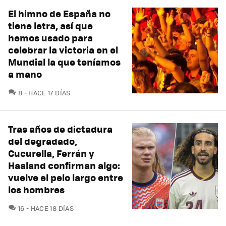
El himno de España no
tiene letra, así que
hemos usado para
celebrar la victoria en el
Mundial la que teníamos
a mano
COMENTARIOS
8
HACE 17 DÍAS
Tras años de dictadura
del degradado,
Cucurella, Ferrán y
Haaland confirman algo:
vuelve el pelo largo entre
los hombres
COMENTARIOS
16
HACE 18 DÍAS