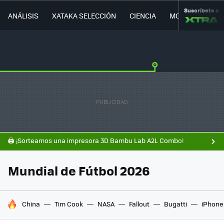
Suscríbete a
ANÁLISIS
XATAKA SELECCIÓN
CIENCIA
MOVILIDAD
🖨️ ¡Sorteamos una impresora 3D Bambu Lab A2L Combo!
Mundial de Fútbol 2026
HOY SE HABLA DE
China
Tim Cook
NASA
Fallout
Bugatti
iPhone 