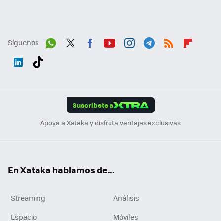
Síguenos
Wh
Twit
Fac
You
Inst
Tele
RSS
Flip
ats
ter
ebo
tub
agr
gra
boa
Link
Tikt
App
ok
e
am
m
rd
edI
ok
Suscríbete a
n
Apoya a Xataka y disfruta ventajas exclusivas
En Xataka hablamos de...
Streaming
Análisis
Espacio
Móviles