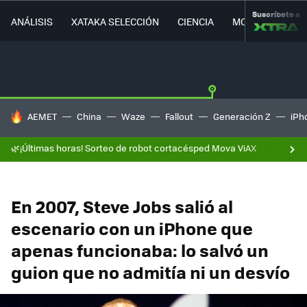
Suscríbete a
ANÁLISIS
XATAKA SELECCIÓN
CIENCIA
MOVILIDAD
HOY SE HABLA DE
AEMET
China
Waze
Fallout
Generación Z
iPh
🌿¡Últimas horas! Sorteo de robot cortacésped Mova ViAX
En 2007, Steve Jobs salió al
escenario con un iPhone que
apenas funcionaba: lo salvó un
guion que no admitía ni un desvío