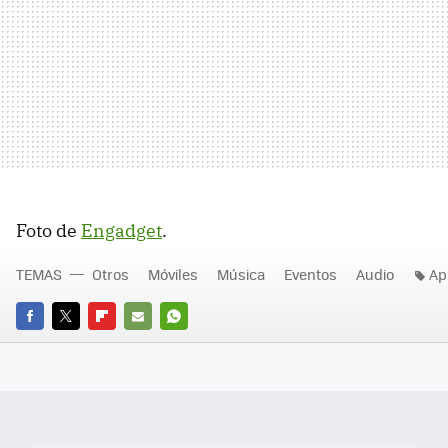
Foto de
Engadget
.
TEMAS
Otros
Móviles
Música
Eventos
Audio
Ap
FACEBOOK
TWITTER
FLIPBOARD
E-
WHATSAPP
MAIL