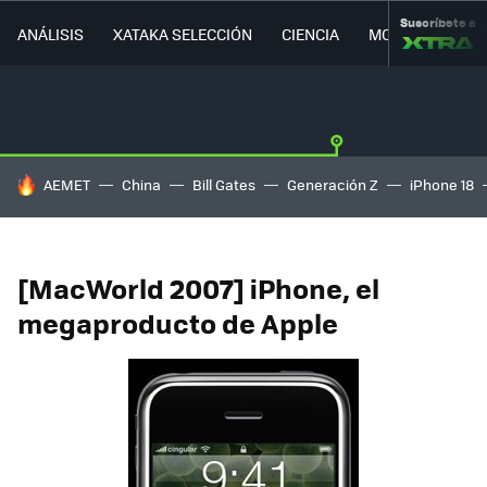
Suscríbete a
ANÁLISIS
XATAKA SELECCIÓN
CIENCIA
MOVILIDAD
HOY SE HABLA DE
AEMET
China
Bill Gates
Generación Z
iPhone 18
[MacWorld 2007] iPhone, el
megaproducto de Apple