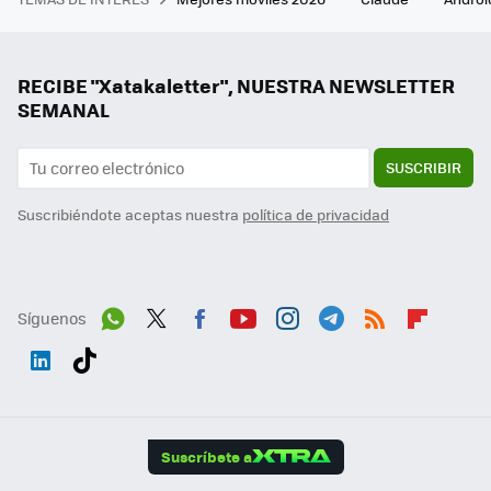
RECIBE "Xatakaletter", NUESTRA NEWSLETTER
SEMANAL
SUSCRIBIR
Suscribiéndote aceptas nuestra
política de privacidad
Síguenos
Wh
Twit
Fac
You
Inst
Tele
RSS
Flip
ats
ter
ebo
tub
agr
gra
boa
Link
Tikt
App
ok
e
am
m
rd
edI
ok
Suscríbete a
n