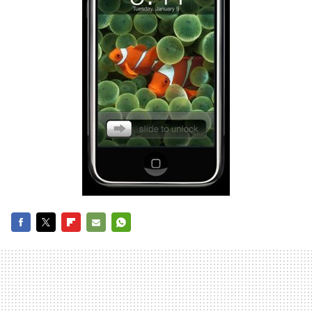
FACEBOOK
TWITTER
FLIPBOARD
E-
WHATSAPP
MAIL