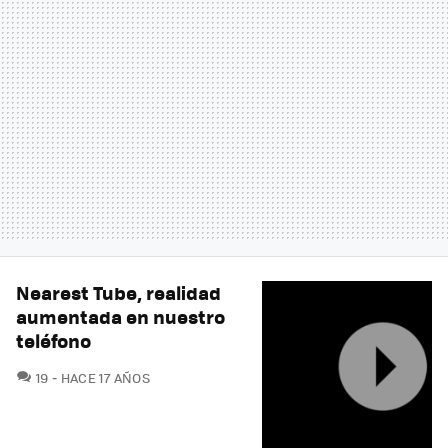
Nearest Tube, realidad
aumentada en nuestro
teléfono
COMENTARIOS
19
HACE 17 AÑOS