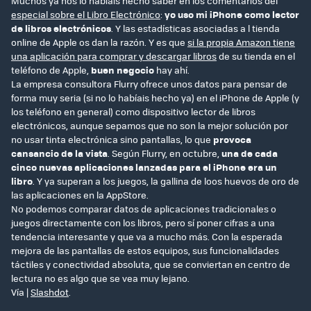
Muchos ya nos lo habíais hecho saber en los comentarios del
especial sobre el Libro Electrónico
:
yo uso mi iPhone como lector
de libros electrónicos
. Y las estadísticas asociadas a l tienda
online de Apple os dan la razón. Y es que
si la propia Amazon tiene
una aplicación para comprar y descargar libros
de su tienda en el
teléfono de Apple,
buen negocio
hay ahí.
La empresa consultora Flurry ofrece unos datos para pensar de
forma muy seria (si no lo habíais hecho ya) en el iPhone de Apple (y
los teléfono en general) como dispositivo lector de libros
electrónicos, aunque sepamos que no son la mejor solución por
no usar tinta electrónica sino pantallas, lo que
provoca
cansancio de la vista
. Según Flurry, en octubre,
una de cada
cinco nuevas aplicaciones lanzadas para el iPhone era un
libro
. Y ya superan a los juegos, la gallina de loos huevos de oro de
las aplicaciones en la AppStore.
No podemos comparar datos de aplicaciones tradicionales o
juegos directamente con los libros, pero sí poner cifras a una
tendencia interesante y que va a mucho más. Con la esperada
mejora de las pantallas de estos equipos, sus funcionalidades
táctiles y conectividad absoluta, que se conviertan en centro de
lectura no es algo que se vea muy lejano.
Vía |
Slashdot
.