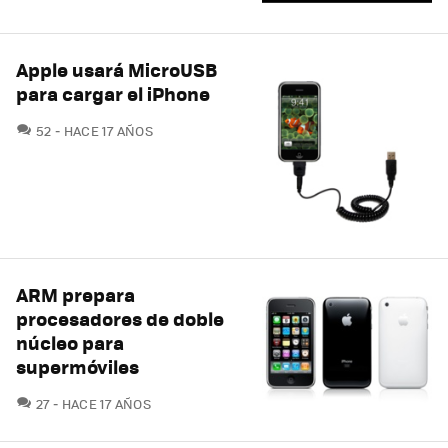
Apple usará MicroUSB
para cargar el iPhone
COMENTARIOS
52
HACE 17 AÑOS
ARM prepara
procesadores de doble
núcleo para
supermóviles
COMENTARIOS
27
HACE 17 AÑOS