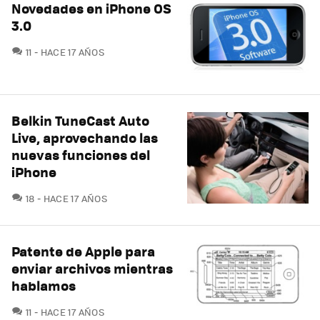
Novedades en iPhone OS
3.0
COMENTARIOS
11
HACE 17 AÑOS
Belkin TuneCast Auto
Live, aprovechando las
nuevas funciones del
iPhone
COMENTARIOS
18
HACE 17 AÑOS
Patente de Apple para
enviar archivos mientras
hablamos
COMENTARIOS
11
HACE 17 AÑOS