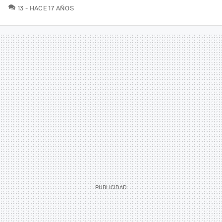
COMENTARIOS
13
HACE 17 AÑOS