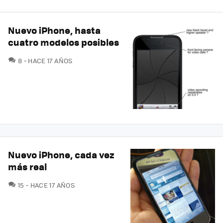
Nuevo iPhone, hasta
cuatro modelos posibles
COMENTARIOS
8
HACE 17 AÑOS
Nuevo iPhone, cada vez
más real
COMENTARIOS
15
HACE 17 AÑOS