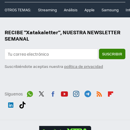
OTROS TEMAS:
Streaming
Análisis
Apple
Samsung
In
RECIBE "Xatakaletter", NUESTRA NEWSLETTER
SEMANAL
SUSCRIBIR
Suscribiéndote aceptas nuestra
política de privacidad
Síguenos
Wh
Twit
Fac
You
Inst
Tele
RSS
Flip
ats
ter
ebo
tub
agr
gra
boa
Link
Tikt
App
ok
e
am
m
rd
edI
ok