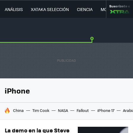
Suscríbete a
ANÁLISIS
XATAKA SELECCIÓN
CIENCIA
MOVILIDAD
iPhone
HOY SE HABLA DE
China
Tim Cook
NASA
Fallout
iPhone 17
Arabi
La demo en la que Steve