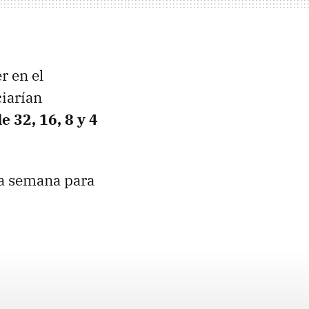
r en el
ciarían
e 32, 16, 8 y 4
a semana para