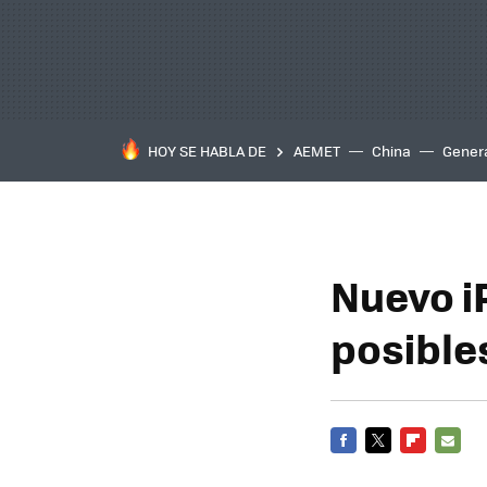
HOY SE HABLA DE
AEMET
China
Gener
Nuevo i
posible
FACEBOOK
TWITTER
FLIPBOARD
E-