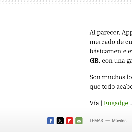
Al parecer, Ap
mercado de cua
básicamente en
GB
, con una g
Son muchos lo
que todo acabe
Vía |
Engadget
.
TEMAS
Móviles
FACEBOOK
TWITTER
FLIPBOARD
E-