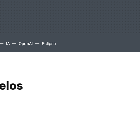
IA
OpenAI
Eclipse
elos