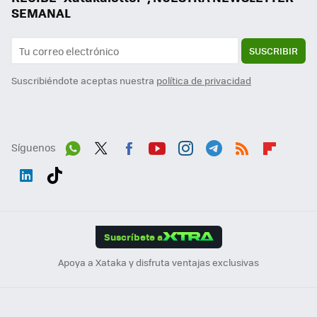
SEMANAL
SUSCRIBIR
Suscribiéndote aceptas nuestra
política de privacidad
Síguenos
Wh
Twit
Fac
You
Inst
Tele
RSS
Flip
ats
ter
ebo
tub
agr
gra
boa
Link
Tikt
App
ok
e
am
m
rd
edI
ok
Suscríbete a
n
Apoya a Xataka y disfruta ventajas exclusivas