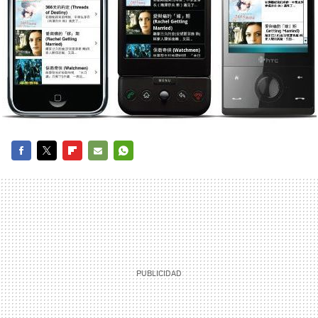
FACEBOOK
TWITTER
FLIPBOARD
E-
WHATSAPP
MAIL