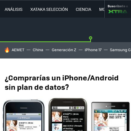
Suscríbete a
ANÁLISIS
XATAKA SELECCIÓN
CIENCIA
MOVILIDAD
HOY SE HABLA DE
AEMET
China
Generación Z
iPhone 17
Samsung G
¿Comprarías un iPhone/Android
sin plan de datos?