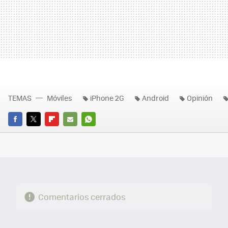
TEMAS
Móviles
iPhone 2G
Android
Opinión
FACEBOOK
TWITTER
FLIPBOARD
E-
WHATSAPP
MAIL
Comentarios cerrados