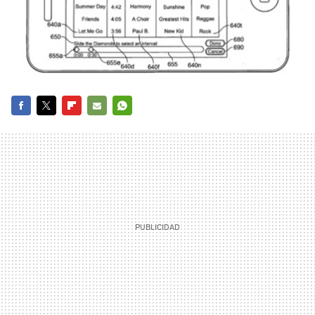
FACEBOOK
TWITTER
FLIPBOARD
E-
WHATSAPP
MAIL