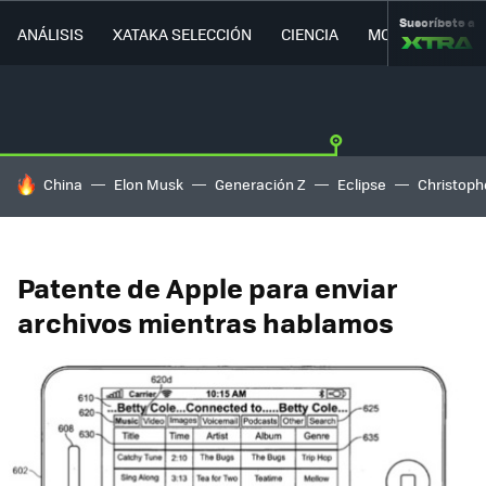
Suscríbete a
ANÁLISIS
XATAKA SELECCIÓN
CIENCIA
MOVILIDAD
HOY SE HABLA DE
China
Elon Musk
Generación Z
Eclipse
Christoph
Patente de Apple para enviar
archivos mientras hablamos