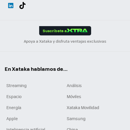
Wh
Twit
Fac
You
Inst
Tele
RSS
Flip
ats
ter
ebo
tub
agr
gra
boa
Link
Tikt
App
ok
e
am
m
rd
edI
ok
Suscríbete a
n
Apoya a Xataka y disfruta ventajas exclusivas
En Xataka hablamos de...
Streaming
Análisis
Espacio
Móviles
Energía
Xataka Movilidad
Apple
Samsung
Inteligencia artificial
China