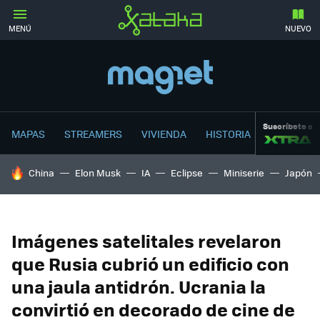
MENÚ
NUEVO
Suscríbete a
MAPAS
STREAMERS
VIVIENDA
HISTORIA
HOY SE HABLA DE
China
Elon Musk
IA
Eclipse
Miniserie
Japón
Imágenes satelitales revelaron
que Rusia cubrió un edificio con
una jaula antidrón. Ucrania la
convirtió en decorado de cine de