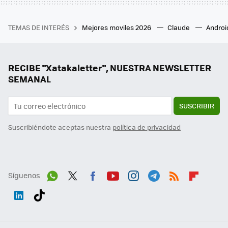
TEMAS DE INTERÉS
Mejores moviles 2026
Claude
Androi
RECIBE "Xatakaletter", NUESTRA NEWSLETTER
SEMANAL
SUSCRIBIR
Suscribiéndote aceptas nuestra
política de privacidad
Síguenos
Wh
Twit
Fac
You
Inst
Tele
RSS
Flip
ats
ter
ebo
tub
agr
gra
boa
Link
Tikt
App
ok
e
am
m
rd
edI
ok