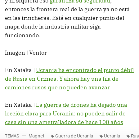
y ni siquiera eso
garantiza su seguridad
,
entonces la frontera real de la guerra ya no está
en las trincheras. Está en cualquier punto del
mapa donde la industria militar siga
funcionando.
Imagen | Ventor
En Xataka |
Ucrania ha encontrado el punto débil
de Rusia en Crimea. Y ahora hay una fila de
camiones rusos que no pueden avanzar
En Xataka |
La guerra de drones ha dejado una
lección clara para Ucrania: no pueden salir de
casa sin una ametralladora de hace 100 años
TEMAS
Magnet
Guerra de Ucrania
Ucrania
Rus