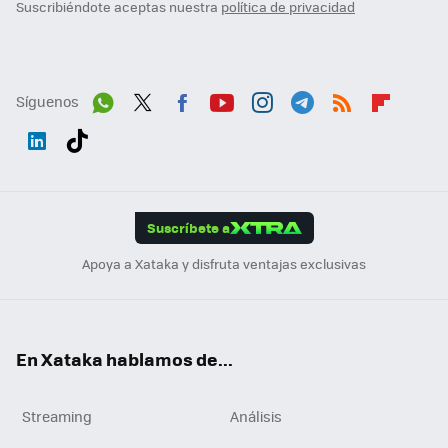
Suscribiéndote aceptas nuestra
política de privacidad
Síguenos
Wh
Twit
Fac
You
Inst
Tele
RSS
Flip
ats
ter
ebo
tub
agr
gra
boa
Link
Tikt
App
ok
e
am
m
rd
edI
ok
Suscríbete a
n
Apoya a Xataka y disfruta ventajas exclusivas
En Xataka hablamos de...
Streaming
Análisis