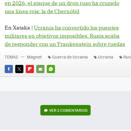
en 2026, el ataque de un dron ruso ha cruzado
una línea roja: la de Chernóbil
En Xataka |
Ucrania ha convertido los puentes
militares en objetivos imposibles. Rusia acaba
de responder con un Frankenstein sobre ruedas
TEMAS
Magnet
Guerra de Ucrania
Ucrania
Rus
FACEBOOK
TWITTER
FLIPBOARD
E-
WHATSAPP
MAIL
VER
2 COMENTARIOS