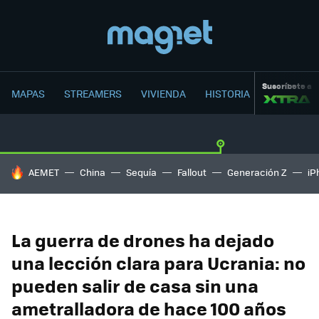
Suscríbete a
MAPAS
STREAMERS
VIVIENDA
HISTORIA
HOY SE HABLA DE
AEMET
China
Sequía
Fallout
Generación Z
iP
La guerra de drones ha dejado
una lección clara para Ucrania: no
pueden salir de casa sin una
ametralladora de hace 100 años