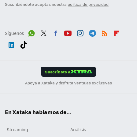
Suscribiéndote aceptas nuestra
política de privacidad
Síguenos
Wh
Twit
Fac
You
Inst
Tele
RSS
Flip
ats
ter
ebo
tub
agr
gra
boa
Link
Tikt
App
ok
e
am
m
rd
edI
ok
Suscríbete a
n
Apoya a Xataka y disfruta ventajas exclusivas
En Xataka hablamos de...
Streaming
Análisis