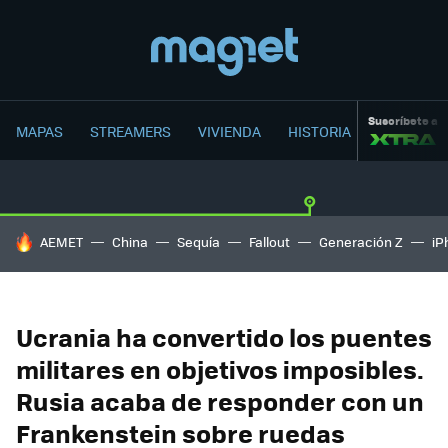
Suscríbete a
MAPAS
STREAMERS
VIVIENDA
HISTORIA
HOY SE HABLA DE
AEMET
China
Sequía
Fallout
Generación Z
iP
Ucrania ha convertido los puentes
militares en objetivos imposibles.
Rusia acaba de responder con un
Frankenstein sobre ruedas