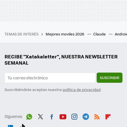
TEMAS DE INTERÉS
Mejores moviles 2026
Claude
Androi
RECIBE "Xatakaletter", NUESTRA NEWSLETTER
SEMANAL
SUSCRIBIR
Suscribiéndote aceptas nuestra
política de privacidad
Síguenos
Wh
Twit
Fac
You
Inst
Tele
RSS
Flip