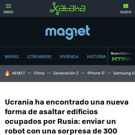
MENÚ
NUEVO
Suscríbete a
MAPAS
STREAMERS
VIVIENDA
HISTORIA
HOY SE HABLA DE
AEMET
China
Generación Z
iPhone 17
Samsung G
Ucrania ha encontrado una nueva
forma de asaltar edificios
ocupados por Rusia: enviar un
robot con una sorpresa de 300