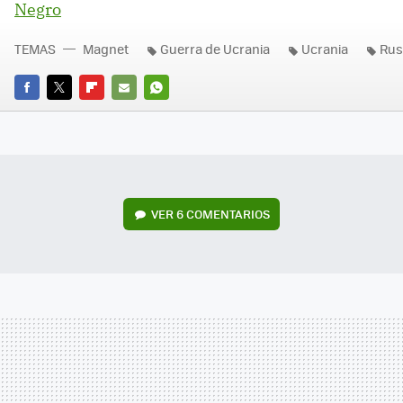
Negro
TEMAS
Magnet
Guerra de Ucrania
Ucrania
Rus
FACEBOOK
TWITTER
FLIPBOARD
E-
WHATSAPP
MAIL
VER
6 COMENTARIOS