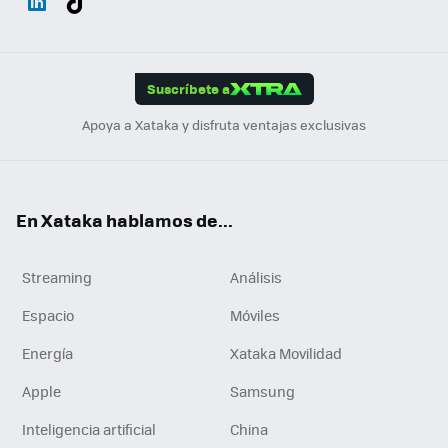
ats
ter
ebo
tub
agr
gra
boa
Link
Tikt
App
ok
e
am
m
rd
edI
ok
Suscríbete a
n
Apoya a Xataka y disfruta ventajas exclusivas
En Xataka hablamos de...
Streaming
Análisis
Espacio
Móviles
Energía
Xataka Movilidad
Apple
Samsung
Inteligencia artificial
China