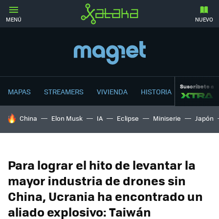
MENÚ
NUEVO
Suscríbete a
MAPAS
STREAMERS
VIVIENDA
HISTORIA
HOY SE HABLA DE
China
Elon Musk
IA
Eclipse
Miniserie
Japón
Para lograr el hito de levantar la
mayor industria de drones sin
China, Ucrania ha encontrado un
aliado explosivo: Taiwán