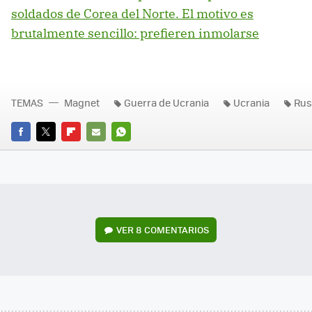
soldados de Corea del Norte. El motivo es
brutalmente sencillo: prefieren inmolarse
TEMAS
Magnet
Guerra de Ucrania
Ucrania
Rus
FACEBOOK
TWITTER
FLIPBOARD
E-
WHATSAPP
MAIL
VER
8 COMENTARIOS