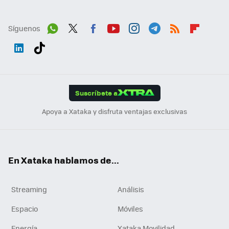
Síguenos
Wh
Twit
Fac
You
Inst
Tele
RSS
Flip
ats
ter
ebo
tub
agr
gra
boa
Link
Tikt
App
ok
e
am
m
rd
edI
ok
Suscríbete a
n
Apoya a Xataka y disfruta ventajas exclusivas
En Xataka hablamos de...
Streaming
Análisis
Espacio
Móviles
Energía
Xataka Movilidad