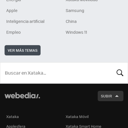
Apple
Samsung
Inteligencia artificial
China
Empleo
Windows 11
VER MÁS TEMAS
BUSCA
SUBIR
Xataka
Xataka Móvil
Applesfera
Xataka Smart Home