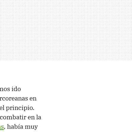
mos ido
orcoreanas en
l principio.
combatir en la
as
, había muy