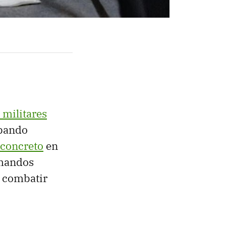
 militares
 bando
 concreto
en
 mandos
e combatir