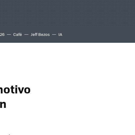
S26
Café
Jeff Bezos
IA
motivo
en