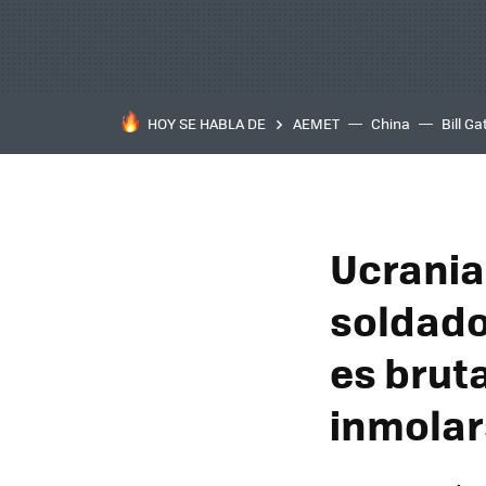
HOY SE HABLA DE
AEMET
China
Bill Ga
Ucrania
soldado
es brut
inmolar