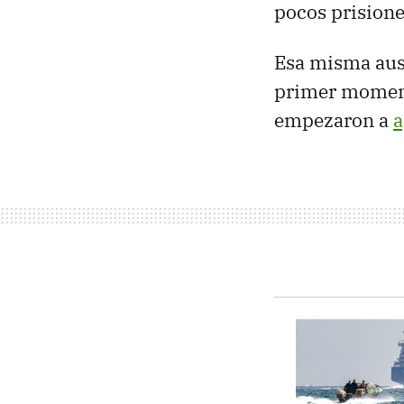
pocos prisione
Esa misma ause
primer moment
empezaron a
a