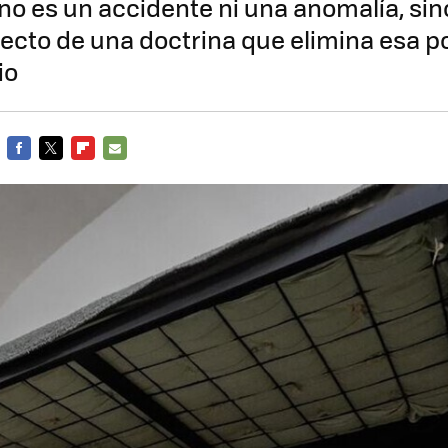
no es un accidente ni una anomalía, sino
recto de una doctrina que elimina esa po
io
FACEBOOK
TWITTER
FLIPBOARD
E-
MAIL