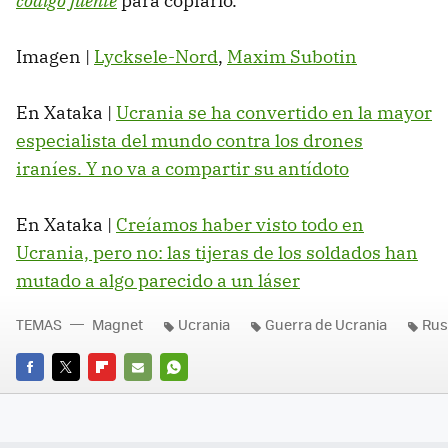
código fuente
para copiarlo.
Imagen |
Lycksele-Nord
,
Maxim Subotin
En Xataka |
Ucrania se ha convertido en la mayor
especialista del mundo contra los drones
iraníes. Y no va a compartir su antídoto
En Xataka |
Creíamos haber visto todo en
Ucrania, pero no: las tijeras de los soldados han
mutado a algo parecido a un láser
TEMAS
Magnet
Ucrania
Guerra de Ucrania
Rus
FACEBOOK
TWITTER
FLIPBOARD
E-
WHATSAPP
MAIL