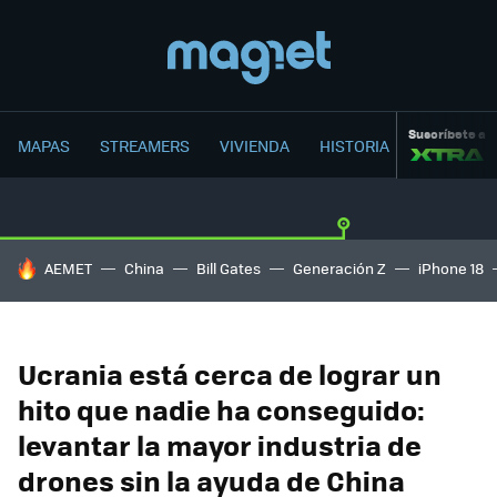
Suscríbete a
MAPAS
STREAMERS
VIVIENDA
HISTORIA
HOY SE HABLA DE
AEMET
China
Bill Gates
Generación Z
iPhone 18
Ucrania está cerca de lograr un
hito que nadie ha conseguido:
levantar la mayor industria de
drones sin la ayuda de China