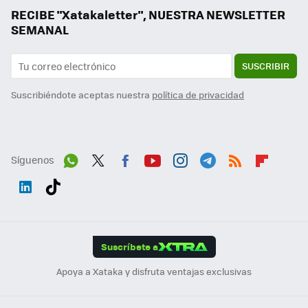
RECIBE "Xatakaletter", NUESTRA NEWSLETTER
SEMANAL
SUSCRIBIR
Suscribiéndote aceptas nuestra
política de privacidad
Síguenos
Wh
Twit
Fac
You
Inst
Tele
RSS
Flip
ats
ter
ebo
tub
agr
gra
boa
Link
Tikt
App
ok
e
am
m
rd
edI
ok
Suscríbete a
n
Apoya a Xataka y disfruta ventajas exclusivas