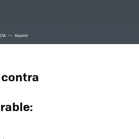
GTA
Xiaomi
s contra
rable: