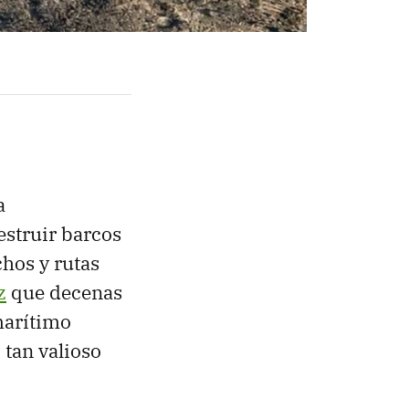
a
estruir barcos
hos y rutas
z
que decenas
marítimo
 tan valioso