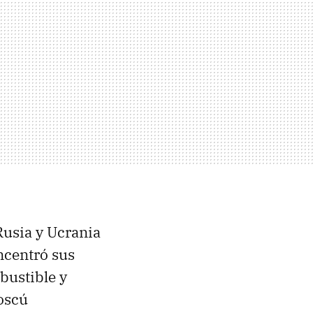
 Rusia y Ucrania
ncentró sus
bustible y
Moscú