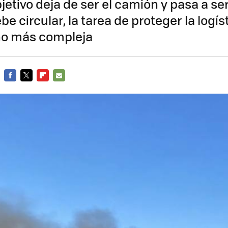
jetivo deja de ser el camión y pasa a ser
be circular, la tarea de proteger la logís
o más compleja
FACEBOOK
TWITTER
FLIPBOARD
E-
MAIL