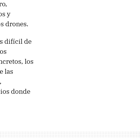
ro,
os y
os drones.
 difícil de
sos
cretos, los
 las
,
cios donde