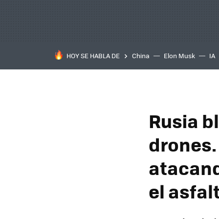
HOY SE HABLA DE
China
Elon Musk
IA
Rusia bl
drones.
atacand
el asfal